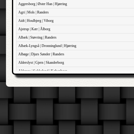
Aggersborg | Øster Han | Hjørring
Agri | Mols | Randers
Aidt | Houlbjerg | Viborg
Ajstrup | Kær | Ålborg
Albæk | Støvring | Randers
Albæk-Lyngså | Dronninglund | Hjørring
Albøge | Djurs Sønder | Randers
Alderslyst | Gjern | Skanderborg
Aldersro | Sokkelund | København
Allehelgens | Sokkelund | København
Aller | Sønder Tyrstrup | Haderslev
Allerslev | Bårse | Præstø
Allerslev | Voldborg | Roskilde
Allerup | Åsum | Odense
Allese | Lunde | Odense
Alleshave | Skippinge | Holbæk