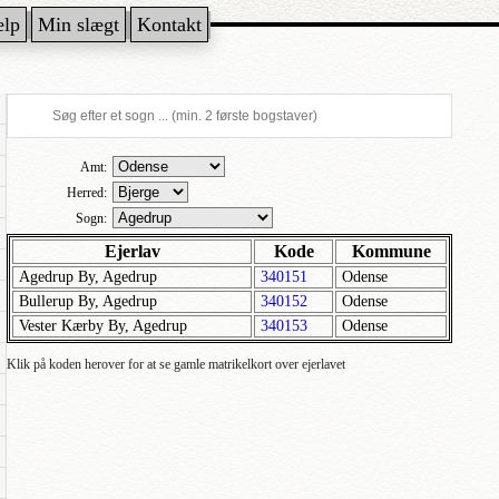
ælp
Min slægt
Kontakt
Amt:
Herred:
Sogn:
Ejerlav
Kode
Kommune
Agedrup By, Agedrup
340151
Odense
Bullerup By, Agedrup
340152
Odense
Vester Kærby By, Agedrup
340153
Odense
Klik på koden herover for at se gamle matrikelkort over ejerlavet