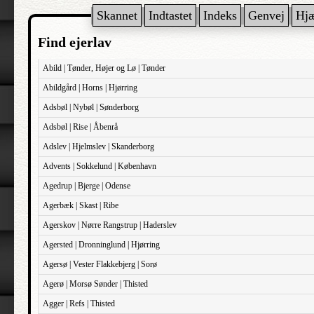
Skannet
Indtastet
Indeks
Genvej
Hj
Find ejerlav
Abild | Tønder, Højer og Lø | Tønder
Abildgård | Horns | Hjørring
Adsbøl | Nybøl | Sønderborg
Adsbøl | Rise | Åbenrå
Adslev | Hjelmslev | Skanderborg
Advents | Sokkelund | København
Agedrup | Bjerge | Odense
Agerbæk | Skast | Ribe
Agerskov | Nørre Rangstrup | Haderslev
Agersted | Dronninglund | Hjørring
Agersø | Vester Flakkebjerg | Sorø
Agerø | Morsø Sønder | Thisted
Agger | Refs | Thisted