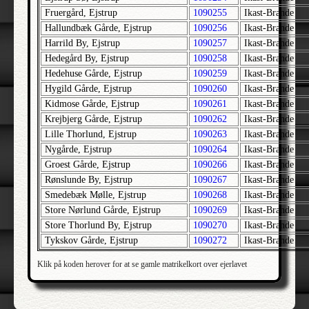
Allese | Lunde | Odense
Fruergård, Ejstrup
1090255
Ikast-Brande
Alleshave | Skippinge | Holbæk
Hallundbæk Gårde, Ejstrup
1090256
Ikast-Brande
Harrild By, Ejstrup
1090257
Ikast-Brande
Allested | Sallinge | Svendborg
Hedegård By, Ejstrup
1090258
Ikast-Brande
Allested | Sunds | Svendborg
Hedehuse Gårde, Ejstrup
1090259
Ikast-Brande
Allindemagle | Ringsted | Sorø
Hygild Gårde, Ejstrup
1090260
Ikast-Brande
Alling | Gjern | Skanderborg
Kidmose Gårde, Ejstrup
1090261
Ikast-Brande
Krejbjerg Gårde, Ejstrup
1090262
Ikast-Brande
Allinge-Sandvig | Bornholm Nørre | Bornholm
Lille Thorlund, Ejstrup
1090263
Ikast-Brande
Almind | Brusk | Vejle
Nygårde, Ejstrup
1090264
Ikast-Brande
Almind | Lysgård | Viborg
Groest Gårde, Ejstrup
1090266
Ikast-Brande
Rønslunde By, Ejstrup
1090267
Ikast-Brande
Alrø | Hads | Århus
Smedebæk Mølle, Ejstrup
1090268
Ikast-Brande
Als | Hindsted | Ålborg
Store Nørlund Gårde, Ejstrup
1090269
Ikast-Brande
Alslev | Fakse | Præstø
Store Thorlund By, Ejstrup
1090270
Ikast-Brande
Alslev | Skast | Ribe
Tykskov Gårde, Ejstrup
1090272
Ikast-Brande
Alsted | Alsted | Sorø
Klik på koden herover for at se gamle matrikelkort over ejerlavet
Alsted | Morsø Nørre | Thisted
Alstrup | Gislum | Ålborg