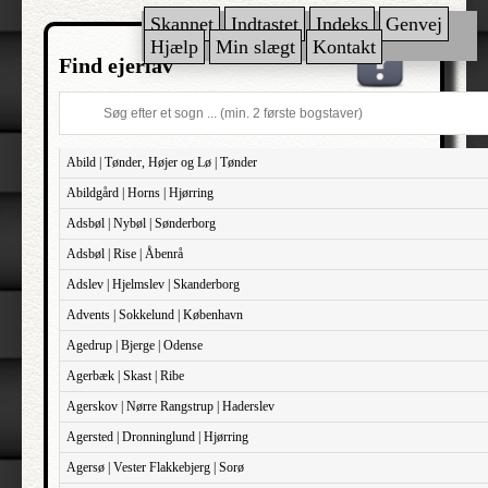
Skannet
Indtastet
Indeks
Genvej
Hjælp
Min slægt
Kontakt
Find ejerlav
Abild | Tønder, Højer og Lø | Tønder
Abildgård | Horns | Hjørring
Adsbøl | Nybøl | Sønderborg
Adsbøl | Rise | Åbenrå
Adslev | Hjelmslev | Skanderborg
Advents | Sokkelund | København
Agedrup | Bjerge | Odense
Agerbæk | Skast | Ribe
Agerskov | Nørre Rangstrup | Haderslev
Agersted | Dronninglund | Hjørring
Agersø | Vester Flakkebjerg | Sorø