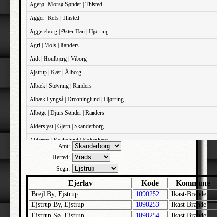
Agerø | Morsø Sønder | Thisted
Agger | Refs | Thisted
Aggersborg | Øster Han | Hjørring
Agri | Mols | Randers
Aidt | Houlbjerg | Viborg
Ajstrup | Kær | Ålborg
Albæk | Støvring | Randers
Albæk-Lyngså | Dronninglund | Hjørring
Albøge | Djurs Sønder | Randers
Alderslyst | Gjern | Skanderborg
Aldersro | Sokkelund | København
Amt:
Allehelgens | Sokkelund | København
Herred:
Aller | Sønder Tyrstrup | Haderslev
Sogn:
Allerslev | Bårse | Præstø
Ejerlav
Kode
Kommune
Brejl By, Ejstrup
1090252
Ikast-Brande
Allerslev | Voldborg | Roskilde
Ejstrup By, Ejstrup
1090253
Ikast-Brande
Allerup | Åsum | Odense
Ejstrup Sø, Ejstrup
1090254
Ikast-Brande