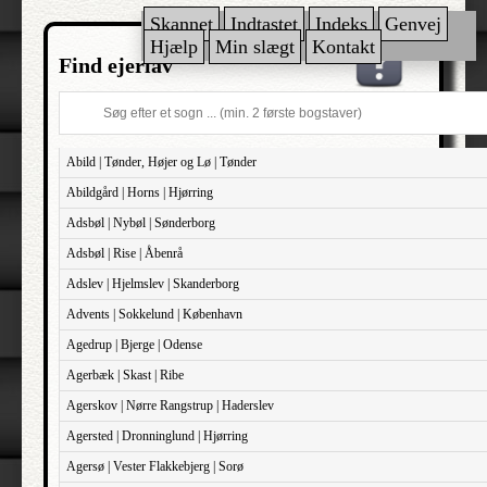
Skannet
Indtastet
Indeks
Genvej
Hjælp
Min slægt
Kontakt
Find ejerlav
Abild | Tønder, Højer og Lø | Tønder
Abildgård | Horns | Hjørring
Adsbøl | Nybøl | Sønderborg
Adsbøl | Rise | Åbenrå
Adslev | Hjelmslev | Skanderborg
Advents | Sokkelund | København
Agedrup | Bjerge | Odense
Agerbæk | Skast | Ribe
Agerskov | Nørre Rangstrup | Haderslev
Agersted | Dronninglund | Hjørring
Agersø | Vester Flakkebjerg | Sorø