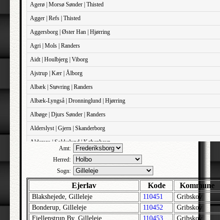
Agerø | Morsø Sønder | Thisted
Agger | Refs | Thisted
Aggersborg | Øster Han | Hjørring
Agri | Mols | Randers
Aidt | Houlbjerg | Viborg
Ajstrup | Kær | Ålborg
Albæk | Støvring | Randers
Albæk-Lyngså | Dronninglund | Hjørring
Albøge | Djurs Sønder | Randers
Alderslyst | Gjern | Skanderborg
Aldersro | Sokkelund | København
Amt:
Allehelgens | Sokkelund | København
Herred:
Aller | Sønder Tyrstrup | Haderslev
Sogn:
Allerslev | Bårse | Præstø
Ejerlav
Kode
Kommune
Blakshejede, Gilleleje
110451
Gribskov
Allerslev | Voldborg | Roskilde
Bonderup, Gilleleje
110452
Gribskov
Allerup | Åsum | Odense
Fjellenstrup By, Gilleleje
110453
Gribskov