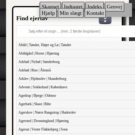
Skannet
Indtastet
Indeks
Genvej
Hjælp
Min slægt
Kontakt
Find ejerlav
Abild | Tønder, Højer og Lø | Tønder
Abildgård | Horns | Hjørring
Adsbøl | Nybøl | Sønderborg
Adsbøl | Rise | Åbenrå
Adslev | Hjelmslev | Skanderborg
Advents | Sokkelund | København
Agedrup | Bjerge | Odense
Agerbæk | Skast | Ribe
Agerskov | Nørre Rangstrup | Haderslev
Agersted | Dronninglund | Hjørring
Agersø | Vester Flakkebjerg | Sorø