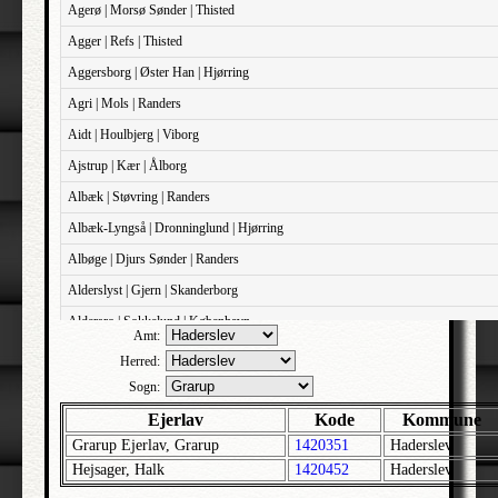
Agerø | Morsø Sønder | Thisted
Agger | Refs | Thisted
Aggersborg | Øster Han | Hjørring
Agri | Mols | Randers
Aidt | Houlbjerg | Viborg
Ajstrup | Kær | Ålborg
Albæk | Støvring | Randers
Albæk-Lyngså | Dronninglund | Hjørring
Albøge | Djurs Sønder | Randers
Alderslyst | Gjern | Skanderborg
Aldersro | Sokkelund | København
Amt:
Allehelgens | Sokkelund | København
Herred:
Aller | Sønder Tyrstrup | Haderslev
Sogn:
Allerslev | Bårse | Præstø
Ejerlav
Kode
Kommune
Grarup Ejerlav, Grarup
1420351
Haderslev
Allerslev | Voldborg | Roskilde
Hejsager, Halk
1420452
Haderslev
Allerup | Åsum | Odense