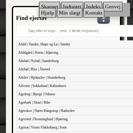
Skannet
Indtastet
Indeks
Genvej
Hjælp
Min slægt
Kontakt
Find ejerlav
Abild | Tønder, Højer og Lø | Tønder
Abildgård | Horns | Hjørring
Adsbøl | Nybøl | Sønderborg
Adsbøl | Rise | Åbenrå
Adslev | Hjelmslev | Skanderborg
Advents | Sokkelund | København
Agedrup | Bjerge | Odense
Agerbæk | Skast | Ribe
Agerskov | Nørre Rangstrup | Haderslev
Agersted | Dronninglund | Hjørring
Agersø | Vester Flakkebjerg | Sorø