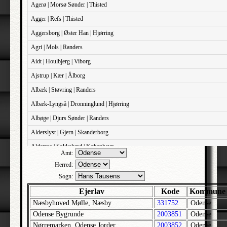
Agerø | Morsø Sønder | Thisted
Agger | Refs | Thisted
Aggersborg | Øster Han | Hjørring
Agri | Mols | Randers
Aidt | Houlbjerg | Viborg
Ajstrup | Kær | Ålborg
Albæk | Støvring | Randers
Albæk-Lyngså | Dronninglund | Hjørring
Albøge | Djurs Sønder | Randers
Alderslyst | Gjern | Skanderborg
Aldersro | Sokkelund | København
Amt:
Allehelgens | Sokkelund | København
Herred:
Aller | Sønder Tyrstrup | Haderslev
Sogn:
Allerslev | Bårse | Præstø
Ejerlav
Kode
Kommune
Næsbyhoved Mølle, Næsby
331752
Odense
Allerslev | Voldborg | Roskilde
Odense Bygrunde
2003851
Odense
Allerup | Åsum | Odense
Nørremarken, Odense Jorder
2003852
Odense