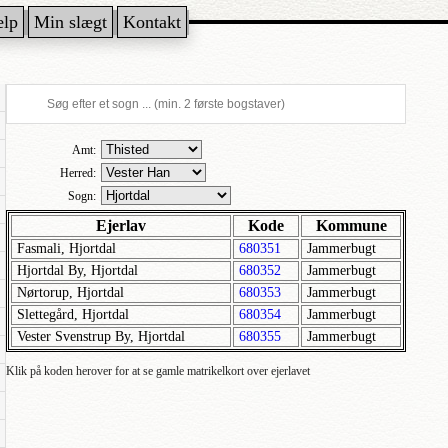
ælp
Min slægt
Kontakt
Amt:
Herred:
Sogn:
Ejerlav
Kode
Kommune
Fasmali, Hjortdal
680351
Jammerbugt
Hjortdal By, Hjortdal
680352
Jammerbugt
Nørtorup, Hjortdal
680353
Jammerbugt
Slettegård, Hjortdal
680354
Jammerbugt
Vester Svenstrup By, Hjortdal
680355
Jammerbugt
Klik på koden herover for at se gamle matrikelkort over ejerlavet