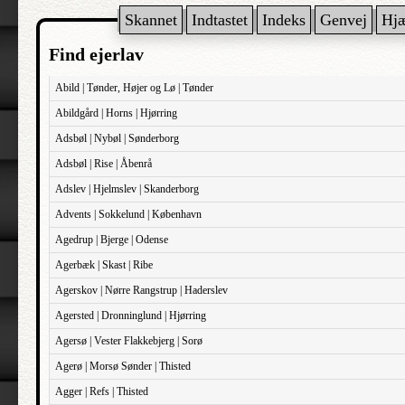
Skannet
Indtastet
Indeks
Genvej
Hj
Find ejerlav
Abild | Tønder, Højer og Lø | Tønder
Abildgård | Horns | Hjørring
Adsbøl | Nybøl | Sønderborg
Adsbøl | Rise | Åbenrå
Adslev | Hjelmslev | Skanderborg
Advents | Sokkelund | København
Agedrup | Bjerge | Odense
Agerbæk | Skast | Ribe
Agerskov | Nørre Rangstrup | Haderslev
Agersted | Dronninglund | Hjørring
Agersø | Vester Flakkebjerg | Sorø
Agerø | Morsø Sønder | Thisted
Agger | Refs | Thisted