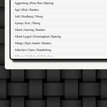
Aggersborg | Øster Han | Hjørring
Agri | Mols | Randers
Aidt | Houlbjerg | Viborg
Ajstrup | Kær | Ålborg
Albæk | Støvring | Randers
Albæk-Lyngså | Dronninglund | Hjørring
Albøge | Djurs Sønder | Randers
Alderslyst | Gjern | Skanderborg
Aldersro | Sokkelund | København
Allehelgens | Sokkelund | København
Aller | Sønder Tyrstrup | Haderslev
Allerslev | Bårse | Præstø
Allerslev | Voldborg | Roskilde
Allerup | Åsum | Odense
Allese | Lunde | Odense
Alleshave | Skippinge | Holbæk