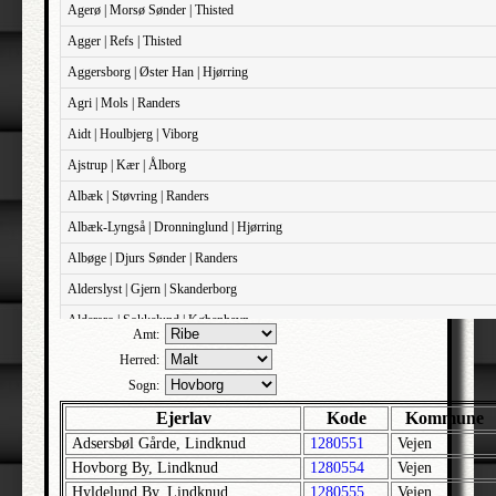
Agerø | Morsø Sønder | Thisted
Agger | Refs | Thisted
Aggersborg | Øster Han | Hjørring
Agri | Mols | Randers
Aidt | Houlbjerg | Viborg
Ajstrup | Kær | Ålborg
Albæk | Støvring | Randers
Albæk-Lyngså | Dronninglund | Hjørring
Albøge | Djurs Sønder | Randers
Alderslyst | Gjern | Skanderborg
Aldersro | Sokkelund | København
Amt:
Allehelgens | Sokkelund | København
Herred:
Aller | Sønder Tyrstrup | Haderslev
Sogn:
Allerslev | Bårse | Præstø
Ejerlav
Kode
Kommune
Adsersbøl Gårde, Lindknud
1280551
Vejen
Allerslev | Voldborg | Roskilde
Hovborg By, Lindknud
1280554
Vejen
Allerup | Åsum | Odense
Hyldelund By, Lindknud
1280555
Vejen