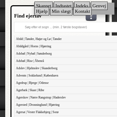
Skannet
Indtastet
Indeks
Genvej
Hjælp
Min slægt
Kontakt
Find ejerlav
Abild | Tønder, Højer og Lø | Tønder
Abildgård | Horns | Hjørring
Adsbøl | Nybøl | Sønderborg
Adsbøl | Rise | Åbenrå
Adslev | Hjelmslev | Skanderborg
Advents | Sokkelund | København
Agedrup | Bjerge | Odense
Agerbæk | Skast | Ribe
Agerskov | Nørre Rangstrup | Haderslev
Agersted | Dronninglund | Hjørring
Agersø | Vester Flakkebjerg | Sorø