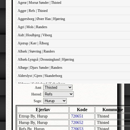
Agerø | Morsø Sønder | Thisted
Agger | Refs | Thisted
Aggersborg | Øster Han | Hjørring
Agri | Mols | Randers
Aidt | Houlbjerg | Viborg
Ajstrup | Kær | Ålborg
Albæk | Støvring | Randers
Albæk-Lyngså | Dronninglund | Hjørring
Albøge | Djurs Sønder | Randers
Alderslyst | Gjern | Skanderborg
Aldersro | Sokkelund | København
Amt:
Allehelgens | Sokkelund | København
Herred:
Aller | Sønder Tyrstrup | Haderslev
Sogn:
Allerslev | Bårse | Præstø
Ejerlav
Kode
Kommune
Ettrup By, Hurup
720651
Thisted
Allerslev | Voldborg | Roskilde
Hurup By, Hurup
720652
Thisted
Allerup | Åsum | Odense
Refs By, Hurup
720653
Thisted