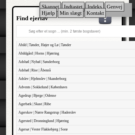
Skannet
Indtastet
Indeks
Genvej
Hjælp
Min slægt
Kontakt
Find ejerlav
Abild | Tønder, Højer og Lø | Tønder
Abildgård | Horns | Hjørring
Adsbøl | Nybøl | Sønderborg
Adsbøl | Rise | Åbenrå
Adslev | Hjelmslev | Skanderborg
Advents | Sokkelund | København
Agedrup | Bjerge | Odense
Agerbæk | Skast | Ribe
Agerskov | Nørre Rangstrup | Haderslev
Agersted | Dronninglund | Hjørring
Agersø | Vester Flakkebjerg | Sorø