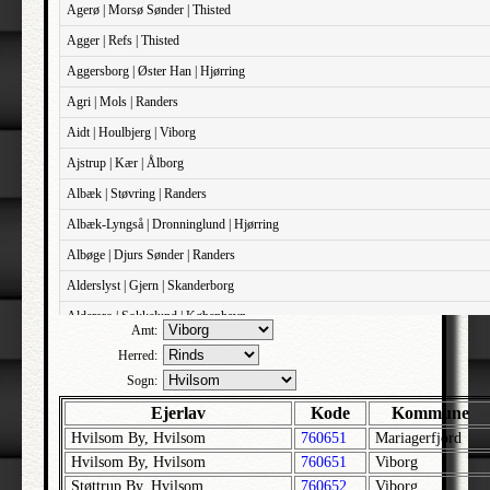
Agerø | Morsø Sønder | Thisted
Agger | Refs | Thisted
Aggersborg | Øster Han | Hjørring
Agri | Mols | Randers
Aidt | Houlbjerg | Viborg
Ajstrup | Kær | Ålborg
Albæk | Støvring | Randers
Albæk-Lyngså | Dronninglund | Hjørring
Albøge | Djurs Sønder | Randers
Alderslyst | Gjern | Skanderborg
Aldersro | Sokkelund | København
Amt:
Allehelgens | Sokkelund | København
Herred:
Aller | Sønder Tyrstrup | Haderslev
Sogn:
Allerslev | Bårse | Præstø
Ejerlav
Kode
Kommune
Hvilsom By, Hvilsom
760651
Mariagerfjord
Allerslev | Voldborg | Roskilde
Hvilsom By, Hvilsom
760651
Viborg
Allerup | Åsum | Odense
Støttrup By, Hvilsom
760652
Viborg