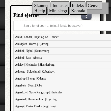
Skannet
Indtastet
Indeks
Genvej
Hjælp
Min slægt
Kontakt
Find ejerlav
Abild | Tønder, Højer og Lø | Tønder
Abildgård | Horns | Hjørring
Adsbøl | Nybøl | Sønderborg
Adsbøl | Rise | Åbenrå
Adslev | Hjelmslev | Skanderborg
Advents | Sokkelund | København
Agedrup | Bjerge | Odense
Agerbæk | Skast | Ribe
Agerskov | Nørre Rangstrup | Haderslev
Agersted | Dronninglund | Hjørring
Agersø | Vester Flakkebjerg | Sorø