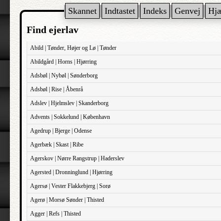
Skannet
Indtastet
Indeks
Genvej
Hj
Find ejerlav
Abild | Tønder, Højer og Lø | Tønder
Abildgård | Horns | Hjørring
Adsbøl | Nybøl | Sønderborg
Adsbøl | Rise | Åbenrå
Adslev | Hjelmslev | Skanderborg
Advents | Sokkelund | København
Agedrup | Bjerge | Odense
Agerbæk | Skast | Ribe
Agerskov | Nørre Rangstrup | Haderslev
Agersted | Dronninglund | Hjørring
Agersø | Vester Flakkebjerg | Sorø
Agerø | Morsø Sønder | Thisted
Agger | Refs | Thisted