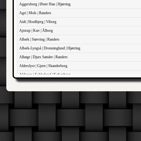
Aggersborg | Øster Han | Hjørring
Agri | Mols | Randers
Aidt | Houlbjerg | Viborg
Ajstrup | Kær | Ålborg
Albæk | Støvring | Randers
Albæk-Lyngså | Dronninglund | Hjørring
Albøge | Djurs Sønder | Randers
Alderslyst | Gjern | Skanderborg
Aldersro | Sokkelund | København
Allehelgens | Sokkelund | København
Aller | Sønder Tyrstrup | Haderslev
Allerslev | Bårse | Præstø
Allerslev | Voldborg | Roskilde
Allerup | Åsum | Odense
Allese | Lunde | Odense
Alleshave | Skippinge | Holbæk