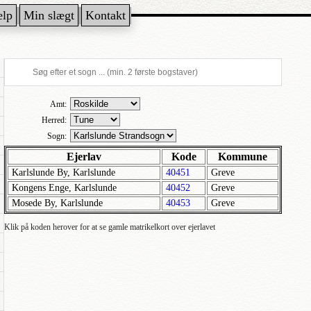
ælp
Min slægt
Kontakt
Amt:
Herred:
Sogn:
Ejerlav
Kode
Kommune
Karlslunde By, Karlslunde
40451
Greve
Kongens Enge, Karlslunde
40452
Greve
Mosede By, Karlslunde
40453
Greve
Klik på koden herover for at se gamle matrikelkort over ejerlavet