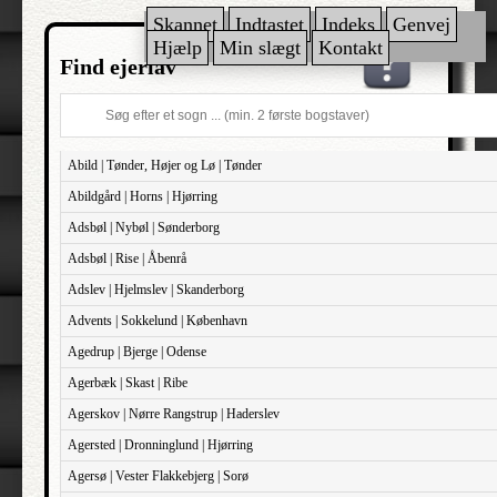
Skannet
Indtastet
Indeks
Genvej
Hjælp
Min slægt
Kontakt
Find ejerlav
Abild | Tønder, Højer og Lø | Tønder
Abildgård | Horns | Hjørring
Adsbøl | Nybøl | Sønderborg
Adsbøl | Rise | Åbenrå
Adslev | Hjelmslev | Skanderborg
Advents | Sokkelund | København
Agedrup | Bjerge | Odense
Agerbæk | Skast | Ribe
Agerskov | Nørre Rangstrup | Haderslev
Agersted | Dronninglund | Hjørring
Agersø | Vester Flakkebjerg | Sorø