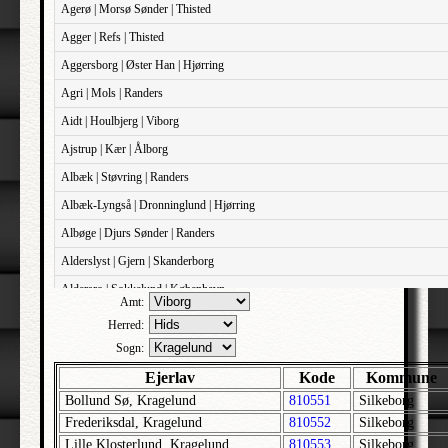
Agerø | Morsø Sønder | Thisted
Agger | Refs | Thisted
Aggersborg | Øster Han | Hjørring
Agri | Mols | Randers
Aidt | Houlbjerg | Viborg
Ajstrup | Kær | Ålborg
Albæk | Støvring | Randers
Albæk-Lyngså | Dronninglund | Hjørring
Albøge | Djurs Sønder | Randers
Alderslyst | Gjern | Skanderborg
Aldersro | Sokkelund | København
Amt:
Allehelgens | Sokkelund | København
Herred:
Aller | Sønder Tyrstrup | Haderslev
Sogn:
Allerslev | Bårse | Præstø
Ejerlav
Kode
Kommune
Bollund Sø, Kragelund
810551
Silkeborg
Allerslev | Voldborg | Roskilde
Frederiksdal, Kragelund
810552
Silkeborg
Allerup | Åsum | Odense
Lille Klosterlund, Kragelund
810553
Silkeborg