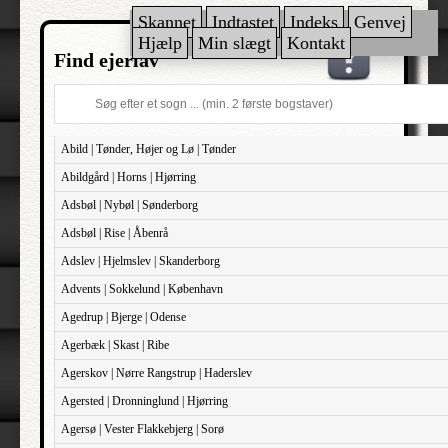
Skannet
Indtastet
Indeks
Genvej
Hjælp
Min slægt
Kontakt
Find ejerlav
Abild | Tønder, Højer og Lø | Tønder
Abildgård | Horns | Hjørring
Adsbøl | Nybøl | Sønderborg
Adsbøl | Rise | Åbenrå
Adslev | Hjelmslev | Skanderborg
Advents | Sokkelund | København
Agedrup | Bjerge | Odense
Agerbæk | Skast | Ribe
Agerskov | Nørre Rangstrup | Haderslev
Agersted | Dronninglund | Hjørring
Agersø | Vester Flakkebjerg | Sorø