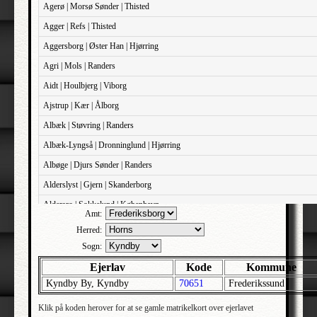
Agerø | Morsø Sønder | Thisted
Agger | Refs | Thisted
Aggersborg | Øster Han | Hjørring
Agri | Mols | Randers
Aidt | Houlbjerg | Viborg
Ajstrup | Kær | Ålborg
Albæk | Støvring | Randers
Albæk-Lyngså | Dronninglund | Hjørring
Albøge | Djurs Sønder | Randers
Alderslyst | Gjern | Skanderborg
Aldersro | Sokkelund | København
Amt:
Allehelgens | Sokkelund | København
Herred:
Aller | Sønder Tyrstrup | Haderslev
Sogn:
Allerslev | Bårse | Præstø
Ejerlav
Kode
Kommune
Kyndby By, Kyndby
70651
Frederikssund
Allerslev | Voldborg | Roskilde
Allerup | Åsum | Odense
Klik på koden herover for at se gamle matrikelkort over ejerlavet