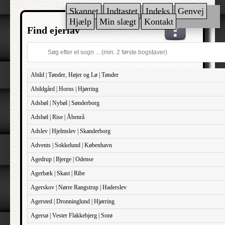
Skannet
Indtastet
Indeks
Genvej
Hjælp
Min slægt
Kontakt
Find ejerlav
Abild | Tønder, Højer og Lø | Tønder
Abildgård | Horns | Hjørring
Adsbøl | Nybøl | Sønderborg
Adsbøl | Rise | Åbenrå
Adslev | Hjelmslev | Skanderborg
Advents | Sokkelund | København
Agedrup | Bjerge | Odense
Agerbæk | Skast | Ribe
Agerskov | Nørre Rangstrup | Haderslev
Agersted | Dronninglund | Hjørring
Agersø | Vester Flakkebjerg | Sorø