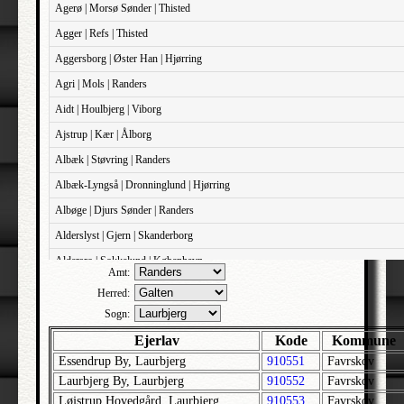
Agerø | Morsø Sønder | Thisted
Agger | Refs | Thisted
Aggersborg | Øster Han | Hjørring
Agri | Mols | Randers
Aidt | Houlbjerg | Viborg
Ajstrup | Kær | Ålborg
Albæk | Støvring | Randers
Albæk-Lyngså | Dronninglund | Hjørring
Albøge | Djurs Sønder | Randers
Alderslyst | Gjern | Skanderborg
Aldersro | Sokkelund | København
Amt:
Allehelgens | Sokkelund | København
Herred:
Aller | Sønder Tyrstrup | Haderslev
Sogn:
Allerslev | Bårse | Præstø
Ejerlav
Kode
Kommune
Essendrup By, Laurbjerg
910551
Favrskov
Allerslev | Voldborg | Roskilde
Laurbjerg By, Laurbjerg
910552
Favrskov
Allerup | Åsum | Odense
Løjstrup Hovedgård, Laurbjerg
910553
Favrskov