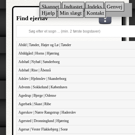
Skannet
Indtastet
Indeks
Genvej
Hjælp
Min slægt
Kontakt
Find ejerlav
Abild | Tønder, Højer og Lø | Tønder
Abildgård | Horns | Hjørring
Adsbøl | Nybøl | Sønderborg
Adsbøl | Rise | Åbenrå
Adslev | Hjelmslev | Skanderborg
Advents | Sokkelund | København
Agedrup | Bjerge | Odense
Agerbæk | Skast | Ribe
Agerskov | Nørre Rangstrup | Haderslev
Agersted | Dronninglund | Hjørring
Agersø | Vester Flakkebjerg | Sorø