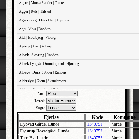
Agerø | Morsø Sønder | Thisted
Agger | Refs | Thisted
Aggersborg | Øster Han | Hjørring
Agri | Mols | Randers
Aidt | Houlbjerg | Viborg
Ajstrup | Kær | Ålborg
Albæk | Støvring | Randers
Albæk-Lyngså | Dronninglund | Hjørring
Albøge | Djurs Sønder | Randers
Alderslyst | Gjern | Skanderborg
Aldersro | Sokkelund | København
Amt:
Allehelgens | Sokkelund | København
Herred:
Aller | Sønder Tyrstrup | Haderslev
Sogn:
Allerslev | Bårse | Præstø
Ejerlav
Kode
Kommune
Dybvad Gårde, Lunde
1340751
Varde
Allerslev | Voldborg | Roskilde
Frøstrup Hovedgård, Lunde
1340752
Varde
Allerup | Åsum | Odense
Tarp By, Lunde
1340753
Varde