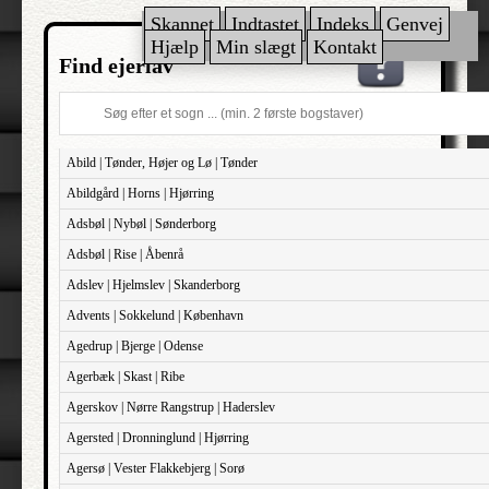
Skannet
Indtastet
Indeks
Genvej
Hjælp
Min slægt
Kontakt
Find ejerlav
Abild | Tønder, Højer og Lø | Tønder
Abildgård | Horns | Hjørring
Adsbøl | Nybøl | Sønderborg
Adsbøl | Rise | Åbenrå
Adslev | Hjelmslev | Skanderborg
Advents | Sokkelund | København
Agedrup | Bjerge | Odense
Agerbæk | Skast | Ribe
Agerskov | Nørre Rangstrup | Haderslev
Agersted | Dronninglund | Hjørring
Agersø | Vester Flakkebjerg | Sorø