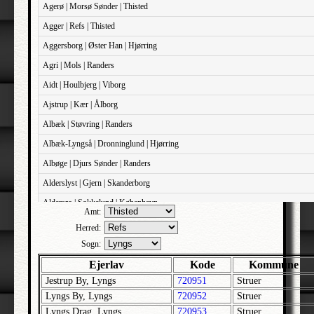
Agerø | Morsø Sønder | Thisted
Agger | Refs | Thisted
Aggersborg | Øster Han | Hjørring
Agri | Mols | Randers
Aidt | Houlbjerg | Viborg
Ajstrup | Kær | Ålborg
Albæk | Støvring | Randers
Albæk-Lyngså | Dronninglund | Hjørring
Albøge | Djurs Sønder | Randers
Alderslyst | Gjern | Skanderborg
Aldersro | Sokkelund | København
Amt:
Allehelgens | Sokkelund | København
Herred:
Aller | Sønder Tyrstrup | Haderslev
Sogn:
Allerslev | Bårse | Præstø
Ejerlav
Kode
Kommune
Jestrup By, Lyngs
720951
Struer
Allerslev | Voldborg | Roskilde
Lyngs By, Lyngs
720952
Struer
Allerup | Åsum | Odense
Lyngs Drag, Lyngs
720953
Struer