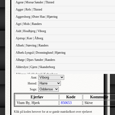
Agerø | Morsø Sønder | Thisted
Agger | Refs | Thisted
Aggersborg | Øster Han | Hjørring
Agri | Mols | Randers
Aidt | Houlbjerg | Viborg
Ajstrup | Kær | Ålborg
Albæk | Støvring | Randers
Albæk-Lyngså | Dronninglund | Hjørring
Albøge | Djurs Sønder | Randers
Alderslyst | Gjern | Skanderborg
Aldersro | Sokkelund | København
Amt:
Allehelgens | Sokkelund | København
Herred:
Aller | Sønder Tyrstrup | Haderslev
Sogn:
Allerslev | Bårse | Præstø
Ejerlav
Kode
Kommune
Vium By, Hjerk
850653
Skive
Allerslev | Voldborg | Roskilde
Allerup | Åsum | Odense
Klik på koden herover for at se gamle matrikelkort over ejerlavet