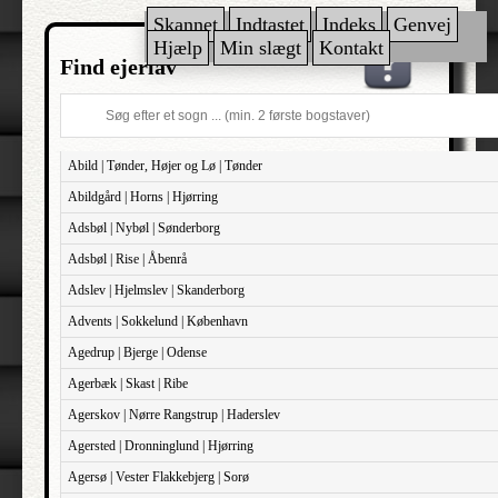
Skannet
Indtastet
Indeks
Genvej
Hjælp
Min slægt
Kontakt
Find ejerlav
Abild | Tønder, Højer og Lø | Tønder
Abildgård | Horns | Hjørring
Adsbøl | Nybøl | Sønderborg
Adsbøl | Rise | Åbenrå
Adslev | Hjelmslev | Skanderborg
Advents | Sokkelund | København
Agedrup | Bjerge | Odense
Agerbæk | Skast | Ribe
Agerskov | Nørre Rangstrup | Haderslev
Agersted | Dronninglund | Hjørring
Agersø | Vester Flakkebjerg | Sorø