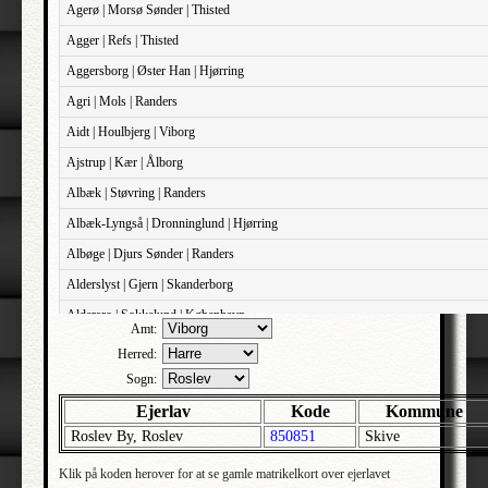
Agerø | Morsø Sønder | Thisted
Agger | Refs | Thisted
Aggersborg | Øster Han | Hjørring
Agri | Mols | Randers
Aidt | Houlbjerg | Viborg
Ajstrup | Kær | Ålborg
Albæk | Støvring | Randers
Albæk-Lyngså | Dronninglund | Hjørring
Albøge | Djurs Sønder | Randers
Alderslyst | Gjern | Skanderborg
Aldersro | Sokkelund | København
Amt:
Allehelgens | Sokkelund | København
Herred:
Aller | Sønder Tyrstrup | Haderslev
Sogn:
Allerslev | Bårse | Præstø
Ejerlav
Kode
Kommune
Roslev By, Roslev
850851
Skive
Allerslev | Voldborg | Roskilde
Allerup | Åsum | Odense
Klik på koden herover for at se gamle matrikelkort over ejerlavet