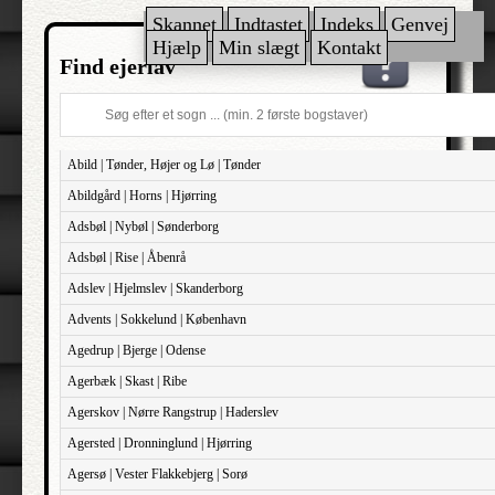
Skannet
Indtastet
Indeks
Genvej
Hjælp
Min slægt
Kontakt
Find ejerlav
Abild | Tønder, Højer og Lø | Tønder
Abildgård | Horns | Hjørring
Adsbøl | Nybøl | Sønderborg
Adsbøl | Rise | Åbenrå
Adslev | Hjelmslev | Skanderborg
Advents | Sokkelund | København
Agedrup | Bjerge | Odense
Agerbæk | Skast | Ribe
Agerskov | Nørre Rangstrup | Haderslev
Agersted | Dronninglund | Hjørring
Agersø | Vester Flakkebjerg | Sorø