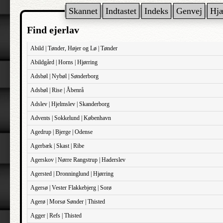
Skannet
Indtastet
Indeks
Genvej
Hj
Find ejerlav
Abild | Tønder, Højer og Lø | Tønder
Abildgård | Horns | Hjørring
Adsbøl | Nybøl | Sønderborg
Adsbøl | Rise | Åbenrå
Adslev | Hjelmslev | Skanderborg
Advents | Sokkelund | København
Agedrup | Bjerge | Odense
Agerbæk | Skast | Ribe
Agerskov | Nørre Rangstrup | Haderslev
Agersted | Dronninglund | Hjørring
Agersø | Vester Flakkebjerg | Sorø
Agerø | Morsø Sønder | Thisted
Agger | Refs | Thisted