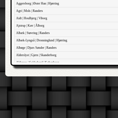
Aggersborg | Øster Han | Hjørring
Agri | Mols | Randers
Aidt | Houlbjerg | Viborg
Ajstrup | Kær | Ålborg
Albæk | Støvring | Randers
Albæk-Lyngså | Dronninglund | Hjørring
Albøge | Djurs Sønder | Randers
Alderslyst | Gjern | Skanderborg
Aldersro | Sokkelund | København
Allehelgens | Sokkelund | København
Aller | Sønder Tyrstrup | Haderslev
Allerslev | Bårse | Præstø
Allerslev | Voldborg | Roskilde
Allerup | Åsum | Odense
Allese | Lunde | Odense
Alleshave | Skippinge | Holbæk