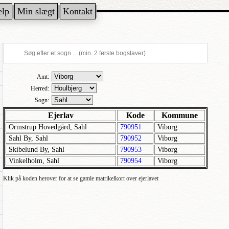
ælp
Min slægt
Kontakt
Amt:
Herred:
Sogn:
Ejerlav
Kode
Kommune
Ormstrup Hovedgård, Sahl
790951
Viborg
Sahl By, Sahl
790952
Viborg
Skibelund By, Sahl
790953
Viborg
Vinkelholm, Sahl
790954
Viborg
Klik på koden herover for at se gamle matrikelkort over ejerlavet