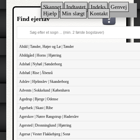
Skannet
Indtastet
Indeks
Genvej
Hjælp
Min slægt
Kontakt
Find ejerlav
Abild | Tønder, Højer og Lø | Tønder
Abildgård | Horns | Hjørring
Adsbøl | Nybøl | Sønderborg
Adsbøl | Rise | Åbenrå
Adslev | Hjelmslev | Skanderborg
Advents | Sokkelund | København
Agedrup | Bjerge | Odense
Agerbæk | Skast | Ribe
Agerskov | Nørre Rangstrup | Haderslev
Agersted | Dronninglund | Hjørring
Agersø | Vester Flakkebjerg | Sorø