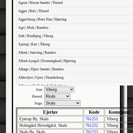
Agerø | Morsø Sønder | Thisted
Agger | Refs | Thisted
Aggersborg | Øster Han | Hjørring
Agri | Mols | Randers
Aidt | Houlbjerg | Viborg
Ajstrup | Kær | Ålborg
Albæk | Støvring | Randers
Albæk-Lyngså | Dronninglund | Hjørring
Albøge | Djurs Sønder | Randers
Alderslyst | Gjern | Skanderborg
Aldersro | Sokkelund | København
Amt:
Allehelgens | Sokkelund | København
Herred:
Aller | Sønder Tyrstrup | Haderslev
Sogn:
Allerslev | Bårse | Præstø
Ejerlav
Kode
Kommune
Ejstrup By, Skals
761251
Viborg
Allerslev | Voldborg | Roskilde
Holmgård Hovedgård, Skals
761252
Viborg
Allerup | Åsum | Odense
Skals By, Skals
761253
Viborg