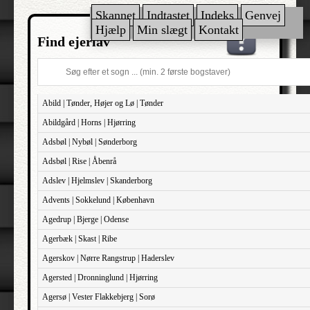
Skannet
Indtastet
Indeks
Genvej
Hjælp
Min slægt
Kontakt
Find ejerlav
Abild | Tønder, Højer og Lø | Tønder
Abildgård | Horns | Hjørring
Adsbøl | Nybøl | Sønderborg
Adsbøl | Rise | Åbenrå
Adslev | Hjelmslev | Skanderborg
Advents | Sokkelund | København
Agedrup | Bjerge | Odense
Agerbæk | Skast | Ribe
Agerskov | Nørre Rangstrup | Haderslev
Agersted | Dronninglund | Hjørring
Agersø | Vester Flakkebjerg | Sorø