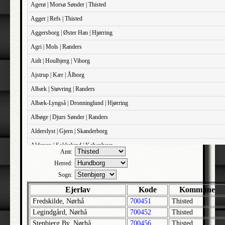
Agerø | Morsø Sønder | Thisted
Agger | Refs | Thisted
Aggersborg | Øster Han | Hjørring
Agri | Mols | Randers
Aidt | Houlbjerg | Viborg
Ajstrup | Kær | Ålborg
Albæk | Støvring | Randers
Albæk-Lyngså | Dronninglund | Hjørring
Albøge | Djurs Sønder | Randers
Alderslyst | Gjern | Skanderborg
Aldersro | Sokkelund | København
Amt:
Allehelgens | Sokkelund | København
Herred:
Aller | Sønder Tyrstrup | Haderslev
Sogn:
Allerslev | Bårse | Præstø
Ejerlav
Kode
Kommune
Fredskilde, Nørhå
700451
Thisted
Allerslev | Voldborg | Roskilde
Legindgård, Nørhå
700452
Thisted
Allerup | Åsum | Odense
Stenbjerg By, Nørhå
700456
Thisted