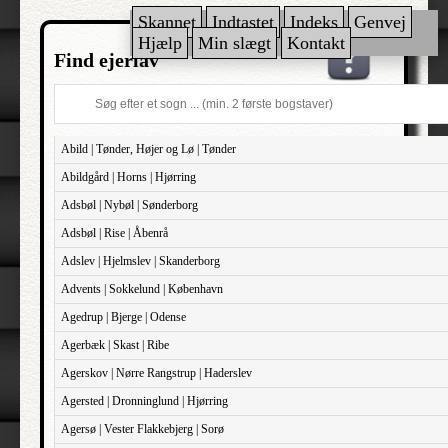
Skannet
Indtastet
Indeks
Genvej
Hjælp
Min slægt
Kontakt
Find ejerlav
Abild | Tønder, Højer og Lø | Tønder
Abildgård | Horns | Hjørring
Adsbøl | Nybøl | Sønderborg
Adsbøl | Rise | Åbenrå
Adslev | Hjelmslev | Skanderborg
Advents | Sokkelund | København
Agedrup | Bjerge | Odense
Agerbæk | Skast | Ribe
Agerskov | Nørre Rangstrup | Haderslev
Agersted | Dronninglund | Hjørring
Agersø | Vester Flakkebjerg | Sorø