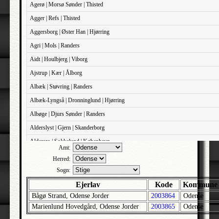
Agerø | Morsø Sønder | Thisted
Agger | Refs | Thisted
Aggersborg | Øster Han | Hjørring
Agri | Mols | Randers
Aidt | Houlbjerg | Viborg
Ajstrup | Kær | Ålborg
Albæk | Støvring | Randers
Albæk-Lyngså | Dronninglund | Hjørring
Albøge | Djurs Sønder | Randers
Alderslyst | Gjern | Skanderborg
Aldersro | Sokkelund | København
Amt:
Allehelgens | Sokkelund | København
Herred:
Aller | Sønder Tyrstrup | Haderslev
Sogn:
Allerslev | Bårse | Præstø
Ejerlav
Kode
Kommune
Bågø Strand, Odense Jorder
2003864
Odense
Allerslev | Voldborg | Roskilde
Marienlund Hovedgård, Odense Jorder
2003865
Odense
Allerup | Åsum | Odense