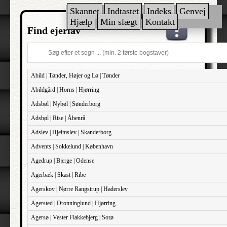
Skannet
Indtastet
Indeks
Genvej
Hjælp
Min slægt
Kontakt
Find ejerlav
Abild | Tønder, Højer og Lø | Tønder
Abildgård | Horns | Hjørring
Adsbøl | Nybøl | Sønderborg
Adsbøl | Rise | Åbenrå
Adslev | Hjelmslev | Skanderborg
Advents | Sokkelund | København
Agedrup | Bjerge | Odense
Agerbæk | Skast | Ribe
Agerskov | Nørre Rangstrup | Haderslev
Agersted | Dronninglund | Hjørring
Agersø | Vester Flakkebjerg | Sorø