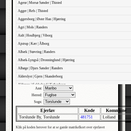
Agerø | Morsø Sønder | Thisted
Agger | Refs | Thisted
Aggersborg | Øster Han | Hjørring
Agri | Mols | Randers
Aidt | Houlbjerg | Viborg
Ajstrup | Kær | Ålborg
Albæk | Støvring | Randers
Albæk-Lyngså | Dronninglund | Hjørring
Albøge | Djurs Sønder | Randers
Alderslyst | Gjern | Skanderborg
Aldersro | Sokkelund | København
Amt:
Allehelgens | Sokkelund | København
Herred:
Aller | Sønder Tyrstrup | Haderslev
Sogn:
Allerslev | Bårse | Præstø
Ejerlav
Kode
Kommune
Torslunde By, Torslunde
481751
Lolland
Allerslev | Voldborg | Roskilde
Allerup | Åsum | Odense
Klik på koden herover for at se gamle matrikelkort over ejerlavet