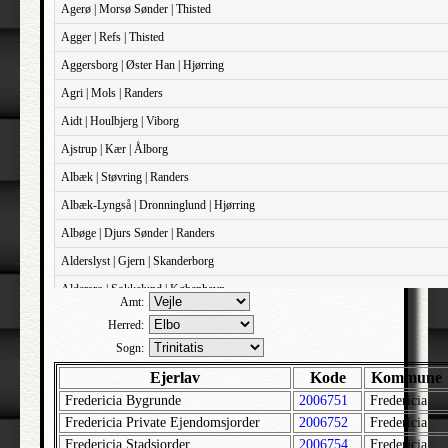
Agerø | Morsø Sønder | Thisted
Agger | Refs | Thisted
Aggersborg | Øster Han | Hjørring
Agri | Mols | Randers
Aidt | Houlbjerg | Viborg
Ajstrup | Kær | Ålborg
Albæk | Støvring | Randers
Albæk-Lyngså | Dronninglund | Hjørring
Albøge | Djurs Sønder | Randers
Alderslyst | Gjern | Skanderborg
Aldersro | Sokkelund | København
Amt:
Allehelgens | Sokkelund | København
Herred:
Aller | Sønder Tyrstrup | Haderslev
Sogn:
Allerslev | Bårse | Præstø
Ejerlav
Kode
Kommune
Fredericia Bygrunde
2006751
Fredericia
Allerslev | Voldborg | Roskilde
Fredericia Private Ejendomsjorder
2006752
Fredericia
Allerup | Åsum | Odense
Fredericia Stadsjorder
2006754
Fredericia