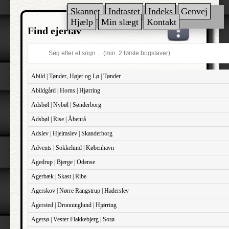
Skannet
Indtastet
Indeks
Genvej
Hjælp
Min slægt
Kontakt
Find ejerlav
Abild | Tønder, Højer og Lø | Tønder
Abildgård | Horns | Hjørring
Adsbøl | Nybøl | Sønderborg
Adsbøl | Rise | Åbenrå
Adslev | Hjelmslev | Skanderborg
Advents | Sokkelund | København
Agedrup | Bjerge | Odense
Agerbæk | Skast | Ribe
Agerskov | Nørre Rangstrup | Haderslev
Agersted | Dronninglund | Hjørring
Agersø | Vester Flakkebjerg | Sorø