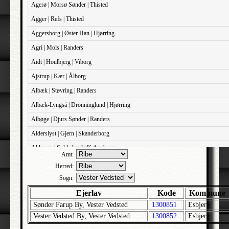
Agerø | Morsø Sønder | Thisted
Agger | Refs | Thisted
Aggersborg | Øster Han | Hjørring
Agri | Mols | Randers
Aidt | Houlbjerg | Viborg
Ajstrup | Kær | Ålborg
Albæk | Støvring | Randers
Albæk-Lyngså | Dronninglund | Hjørring
Albøge | Djurs Sønder | Randers
Alderslyst | Gjern | Skanderborg
Aldersro | Sokkelund | København
Amt:
Allehelgens | Sokkelund | København
Herred:
Aller | Sønder Tyrstrup | Haderslev
Sogn:
Allerslev | Bårse | Præstø
Ejerlav
Kode
Kommune
Sønder Farup By, Vester Vedsted
1300851
Esbjerg
Allerslev | Voldborg | Roskilde
Vester Vedsted By, Vester Vedsted
1300852
Esbjerg
Allerup | Åsum | Odense