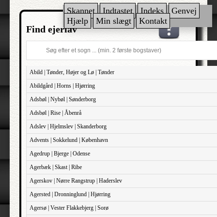
Skannet
Indtastet
Indeks
Genvej
Hjælp
Min slægt
Kontakt
Find ejerlav
Abild | Tønder, Højer og Lø | Tønder
Abildgård | Horns | Hjørring
Adsbøl | Nybøl | Sønderborg
Adsbøl | Rise | Åbenrå
Adslev | Hjelmslev | Skanderborg
Advents | Sokkelund | København
Agedrup | Bjerge | Odense
Agerbæk | Skast | Ribe
Agerskov | Nørre Rangstrup | Haderslev
Agersted | Dronninglund | Hjørring
Agersø | Vester Flakkebjerg | Sorø