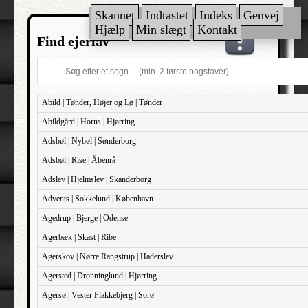
Skannet
Indtastet
Indeks
Genvej
Hjælp
Min slægt
Kontakt
Find ejerlav
Abild | Tønder, Højer og Lø | Tønder
Abildgård | Horns | Hjørring
Adsbøl | Nybøl | Sønderborg
Adsbøl | Rise | Åbenrå
Adslev | Hjelmslev | Skanderborg
Advents | Sokkelund | København
Agedrup | Bjerge | Odense
Agerbæk | Skast | Ribe
Agerskov | Nørre Rangstrup | Haderslev
Agersted | Dronninglund | Hjørring
Agersø | Vester Flakkebjerg | Sorø