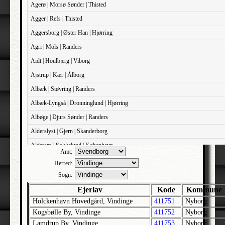
Agerø | Morsø Sønder | Thisted
Agger | Refs | Thisted
Aggersborg | Øster Han | Hjørring
Agri | Mols | Randers
Aidt | Houlbjerg | Viborg
Ajstrup | Kær | Ålborg
Albæk | Støvring | Randers
Albæk-Lyngså | Dronninglund | Hjørring
Albøge | Djurs Sønder | Randers
Alderslyst | Gjern | Skanderborg
Aldersro | Sokkelund | København
Amt:
Allehelgens | Sokkelund | København
Herred:
Aller | Sønder Tyrstrup | Haderslev
Sogn:
Allerslev | Bårse | Præstø
Ejerlav
Kode
Kommune
Holckenhavn Hovedgård, Vindinge
411751
Nyborg
Allerslev | Voldborg | Roskilde
Kogsbølle By, Vindinge
411752
Nyborg
Allerup | Åsum | Odense
Lamdrup By, Vindinge
411753
Nyborg