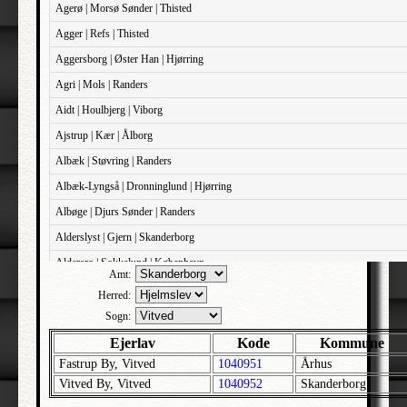
Agerø | Morsø Sønder | Thisted
Agger | Refs | Thisted
Aggersborg | Øster Han | Hjørring
Agri | Mols | Randers
Aidt | Houlbjerg | Viborg
Ajstrup | Kær | Ålborg
Albæk | Støvring | Randers
Albæk-Lyngså | Dronninglund | Hjørring
Albøge | Djurs Sønder | Randers
Alderslyst | Gjern | Skanderborg
Aldersro | Sokkelund | København
Amt:
Allehelgens | Sokkelund | København
Herred:
Aller | Sønder Tyrstrup | Haderslev
Sogn:
Allerslev | Bårse | Præstø
Ejerlav
Kode
Kommune
Fastrup By, Vitved
1040951
Århus
Allerslev | Voldborg | Roskilde
Vitved By, Vitved
1040952
Skanderborg
Allerup | Åsum | Odense