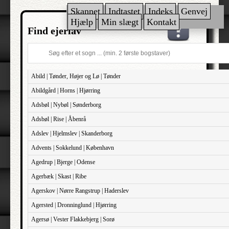
Skannet
Indtastet
Indeks
Genvej
Hjælp
Min slægt
Kontakt
Find ejerlav
Abild | Tønder, Højer og Lø | Tønder
Abildgård | Horns | Hjørring
Adsbøl | Nybøl | Sønderborg
Adsbøl | Rise | Åbenrå
Adslev | Hjelmslev | Skanderborg
Advents | Sokkelund | København
Agedrup | Bjerge | Odense
Agerbæk | Skast | Ribe
Agerskov | Nørre Rangstrup | Haderslev
Agersted | Dronninglund | Hjørring
Agersø | Vester Flakkebjerg | Sorø