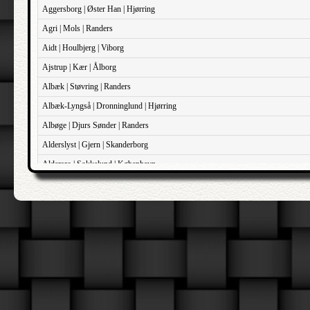
Aggersborg | Øster Han | Hjørring
Agri | Mols | Randers
Aidt | Houlbjerg | Viborg
Ajstrup | Kær | Ålborg
Albæk | Støvring | Randers
Albæk-Lyngså | Dronninglund | Hjørring
Albøge | Djurs Sønder | Randers
Alderslyst | Gjern | Skanderborg
Aldersro | Sokkelund | København
Allehelgens | Sokkelund | København
Aller | Sønder Tyrstrup | Haderslev
Allerslev | Bårse | Præstø
Allerslev | Voldborg | Roskilde
Allerup | Åsum | Odense
Allese | Lunde | Odense
Alleshave | Skippinge | Holbæk