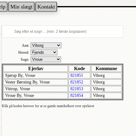
ælp
Min slægt
Kontakt
Amt:
Herred:
Sogn:
Ejerlav
Kode
Kommune
Sjørup By, Vroue
821851
Viborg
Vester Børsting By, Vroue
821852
Viborg
Vittrup, Vroue
821853
Viborg
Vroue By, Vroue
821854
Viborg
Klik på koden herover for at se gamle matrikelkort over ejerlavet