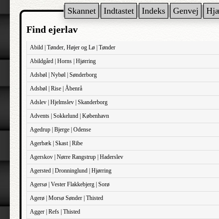
Skannet
Indtastet
Indeks
Genvej
Hj
Find ejerlav
Abild | Tønder, Højer og Lø | Tønder
Abildgård | Horns | Hjørring
Adsbøl | Nybøl | Sønderborg
Adsbøl | Rise | Åbenrå
Adslev | Hjelmslev | Skanderborg
Advents | Sokkelund | København
Agedrup | Bjerge | Odense
Agerbæk | Skast | Ribe
Agerskov | Nørre Rangstrup | Haderslev
Agersted | Dronninglund | Hjørring
Agersø | Vester Flakkebjerg | Sorø
Agerø | Morsø Sønder | Thisted
Agger | Refs | Thisted