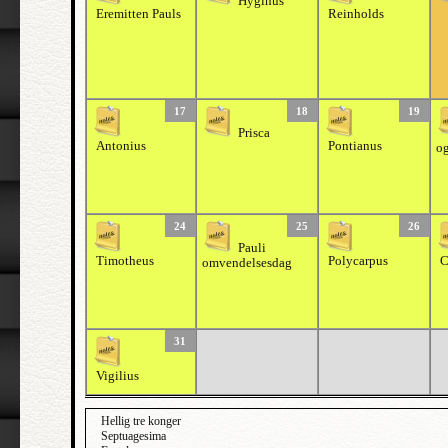
Hyginus
Eremitten Pauls
Reinholds
17
18
19
Prisca
Antonius
Pontianus
og
24
25
26
Pauli
Timotheus
Polycarpus
C
omvendelsesdag
31
Vigilius
Hellig tre konger
Septuagesima