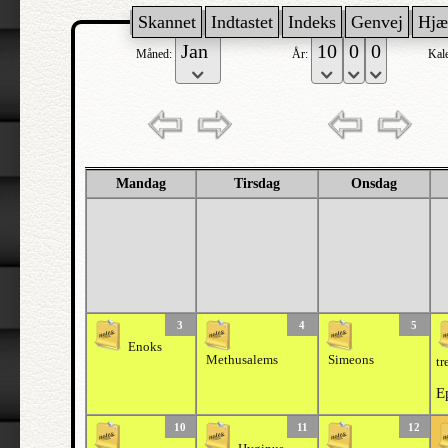
Skannet
Indtastet
Indeks
Genvej
Hjæ
Måned:
År:
Kal
Mandag
Tirsdag
Onsdag
3
4
5
Enoks
Methusalems
Simeons
tr
E
10
11
12