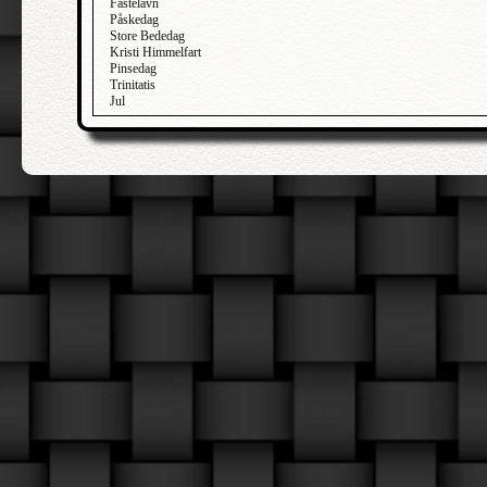
Fastelavn
Påskedag
Store Bededag
Kristi Himmelfart
Pinsedag
Trinitatis
Jul