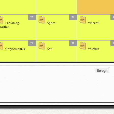
20
21
Fabian og
Agnes
Vincent
bastian
27
28
Chrysostomus
Karl
Valerius
Beregn