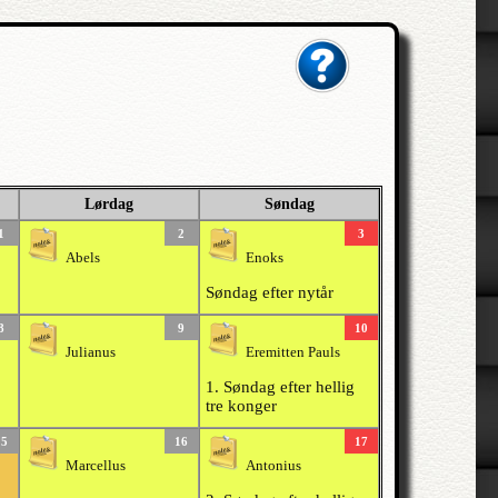
Lørdag
Søndag
1
2
3
Abels
Enoks
Søndag efter nytår
8
9
10
Julianus
Eremitten Pauls
1. Søndag efter hellig
tre konger
15
16
17
Marcellus
Antonius