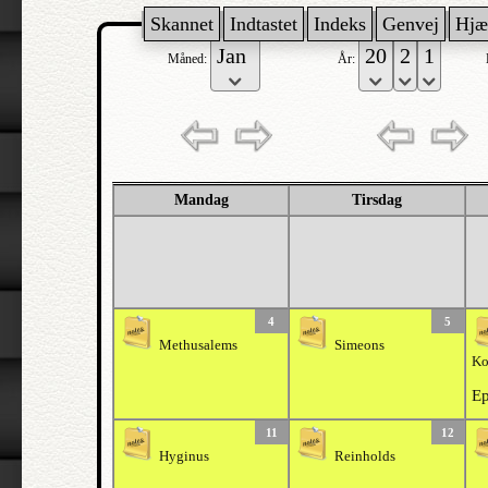
Skannet
Indtastet
Indeks
Genvej
Hjæ
Måned:
År:
Mandag
Tirsdag
4
5
Methusalems
Simeons
Ko
Ep
11
12
Hyginus
Reinholds