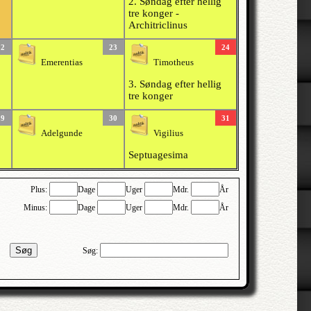
2. Søndag efter hellig
tre konger -
Architriclinus
22
23
24
Emerentias
Timotheus
3. Søndag efter hellig
tre konger
29
30
31
Adelgunde
Vigilius
Septuagesima
Plus:
Dage
Uger
Mdr.
År
Minus:
Dage
Uger
Mdr.
År
Søg
Søg: