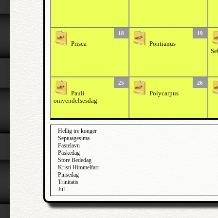
18
19
Prisca
Pontianus
Se
25
26
Pauli
Polycarpus
omvendelsesdag
Hellig tre konger
Septuagesima
Fastelavn
Påskedag
Store Bededag
Kristi Himmelfart
Pinsedag
Trinitatis
Jul