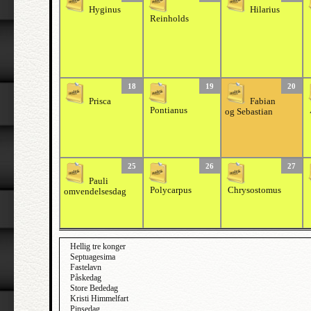
Hyginus
Hilarius
Reinholds
18
19
20
Prisca
Fabian
Pontianus
og Sebastian
25
26
27
Pauli
Polycarpus
Chrysostomus
omvendelsesdag
Hellig tre konger
Septuagesima
Fastelavn
Påskedag
Store Bededag
Kristi Himmelfart
Pinsedag