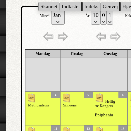
Skannet
Indtastet
Indeks
Genvej
Hjæ
Måned:
År:
Kal
Mandag
Tirsdag
Onsdag
4
5
6
Hellig
Methusalems
Simeons
tre Kongers
Epiphania
11
12
13