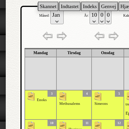
Skannet
Indtastet
Indeks
Genvej
Hjæ
Måned:
År:
Kal
Mandag
Tirsdag
Onsdag
3
4
5
Enoks
Methusalems
Simeons
tr
E
10
11
12