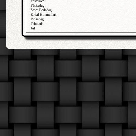
Fastelavn
Påskedag
Store Bededag
Kristi Himmelfart
Pinsedag
Trinitatis
Jul