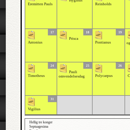
Hyginus
Eremitten Pauls
Reinholds
17
18
19
Prisca
Antonius
Pontianus
og
24
25
26
Pauli
Timotheus
Polycarpus
C
omvendelsesdag
31
Vigilius
Hellig tre konger
Septuagesima