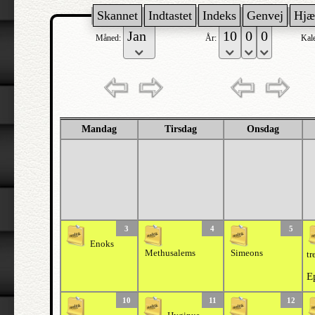
Skannet
Indtastet
Indeks
Genvej
Hjæ
Måned:
År:
Kal
Mandag
Tirsdag
Onsdag
3
4
5
Enoks
Methusalems
Simeons
tr
E
10
11
12