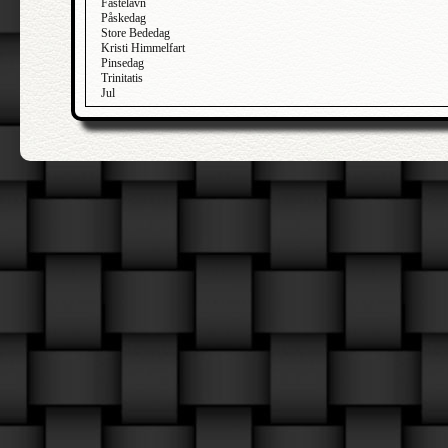
Fastelavn
Påskedag
Store Bededag
Kristi Himmelfart
Pinsedag
Trinitatis
Jul