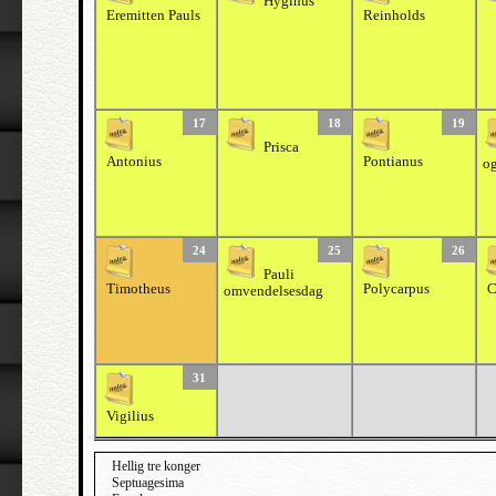
Hyginus
Eremitten Pauls
Reinholds
17
18
19
Prisca
Antonius
Pontianus
og
24
25
26
Pauli
Timotheus
Polycarpus
C
omvendelsesdag
31
Vigilius
Hellig tre konger
Septuagesima