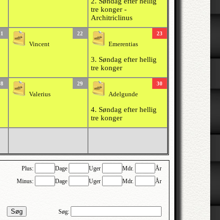
2. Søndag efter hellig
tre konger -
Architriclinus
21
22
23
Vincent
Emerentias
3. Søndag efter hellig
tre konger
28
29
30
Valerius
Adelgunde
4. Søndag efter hellig
tre konger
Plus:
Dage
Uger
Mdr.
År
Minus:
Dage
Uger
Mdr.
År
Søg
Søg: