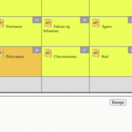
19
20
Pontianus
Fabian og
Agnes
Sebastian
26
27
Polycarpus
Chrysostomus
Karl
Beregn