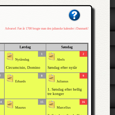
Advarsel: Før år 1700 brugte man den julianske kalender i Danmark!
Lørdag
Søndag
1
2
Nytårsdag
Abels
Circumcisio, Domino
Søndag efter nytår
7
8
9
Erhards
Julianus
1. Søndag efter hellig
tre konger
14
15
16
Maurus
Marcellus