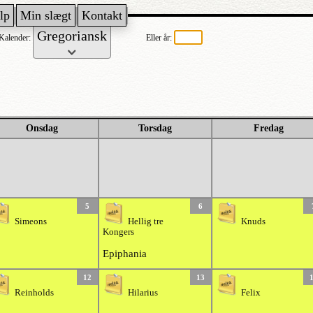
lp
Min slægt
Kontakt
Kalender:
Eller år:
Onsdag
Torsdag
Fredag
5
6
Simeons
Hellig tre
Knuds
Kongers
Epiphania
12
13
Reinholds
Hilarius
Felix