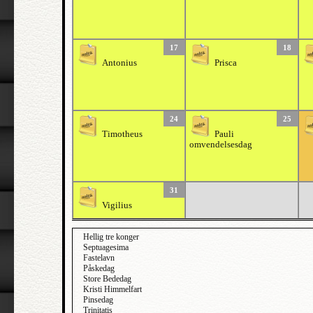
17
18
Antonius
Prisca
24
25
Timotheus
Pauli
omvendelsesdag
31
Vigilius
Hellig tre konger
Septuagesima
Fastelavn
Påskedag
Store Bededag
Kristi Himmelfart
Pinsedag
Trinitatis