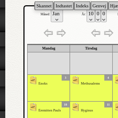
Skannet
Indtastet
Indeks
Genvej
Hjæ
Måned:
År:
Mandag
Tirsdag
3
4
Enoks
Methusalems
10
11
Eremitten Pauls
Hyginus