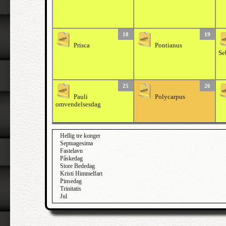
18
19
Prisca
Pontianus
Se
25
26
Pauli
Polycarpus
omvendelsesdag
Hellig tre konger
Septuagesima
Fastelavn
Påskedag
Store Bededag
Kristi Himmelfart
Pinsedag
Trinitatis
Jul