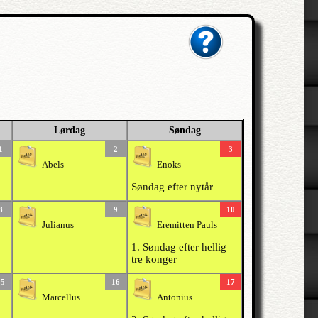
Lørdag
Søndag
1
2
3
Abels
Enoks
Søndag efter nytår
8
9
10
Julianus
Eremitten Pauls
1. Søndag efter hellig
tre konger
15
16
17
Marcellus
Antonius