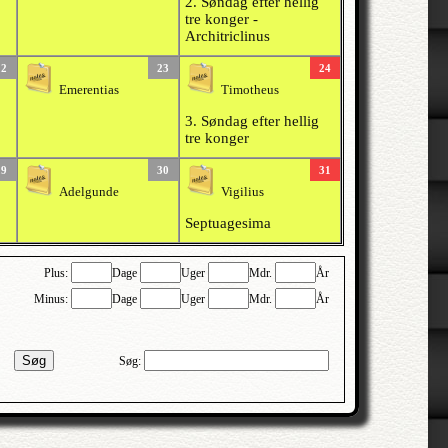
2. Søndag efter hellig
tre konger -
Architriclinus
22
23
24
Emerentias
Timotheus
3. Søndag efter hellig
tre konger
29
30
31
Adelgunde
Vigilius
Septuagesima
Plus:
Dage
Uger
Mdr.
År
Minus:
Dage
Uger
Mdr.
År
Søg
Søg: