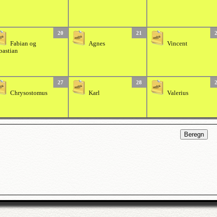
20
21
Fabian og
Agnes
Vincent
bastian
27
28
Chrysostomus
Karl
Valerius
Beregn