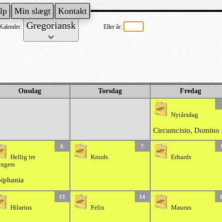
lp
Min slægt
Kontakt
Kalender:
Eller år:
Onsdag
Torsdag
Fredag
Nytårsdag
Circumcisio, Domino
6
7
Hellig tre
Knuds
Erhards
ngers
iphania
13
14
Hilarius
Felix
Maurus