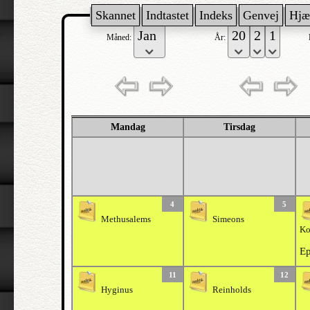
Skannet
Indtastet
Indeks
Genvej
Hjæ
Måned:
År:
Mandag
Tirsdag
4
5
Methusalems
Simeons
Ko
Ep
11
12
Hyginus
Reinholds