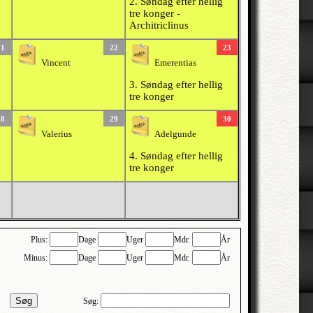
2. Søndag efter hellig
tre konger -
Architriclinus
21
22
23
Vincent
Emerentias
3. Søndag efter hellig
tre konger
28
29
30
Valerius
Adelgunde
4. Søndag efter hellig
tre konger
Plus:
Dage
Uger
Mdr.
År
Minus:
Dage
Uger
Mdr.
År
Søg
Søg: