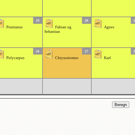
19
20
Pontianus
Fabian og
Agnes
Sebastian
26
27
Polycarpus
Chrysostomus
Karl
Beregn