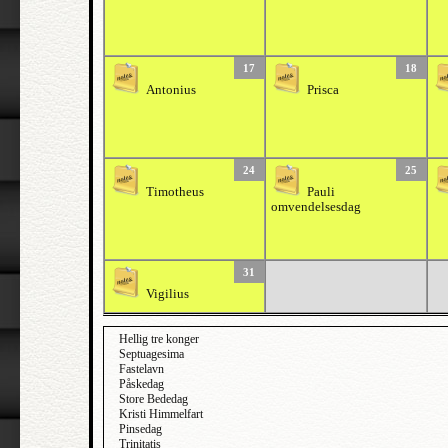
17
18
Antonius
Prisca
24
25
Timotheus
Pauli
omvendelsesdag
31
Vigilius
Hellig tre konger
Septuagesima
Fastelavn
Påskedag
Store Bededag
Kristi Himmelfart
Pinsedag
Trinitatis