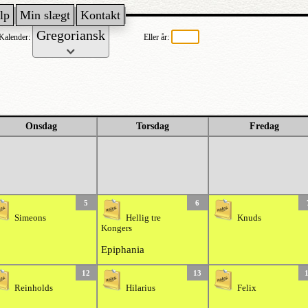
lp
Min slægt
Kontakt
Kalender:
Eller år:
Onsdag
Torsdag
Fredag
5
6
Simeons
Hellig tre
Knuds
Kongers
Epiphania
12
13
Reinholds
Hilarius
Felix