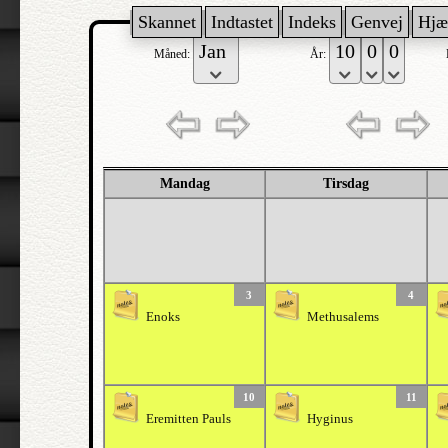
Skannet
Indtastet
Indeks
Genvej
Hjæ
Måned:
År:
Mandag
Tirsdag
3
4
Enoks
Methusalems
10
11
Eremitten Pauls
Hyginus