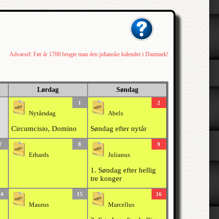
Advarsel: Før år 1700 brugte man den julianske kalender i Danmark!
Lørdag
Søndag
1
2
Nytårsdag
Abels
Circumcisio, Domino
Søndag efter nytår
7
8
9
Erhards
Julianus
1. Søndag efter hellig
tre konger
14
15
16
Maurus
Marcellus