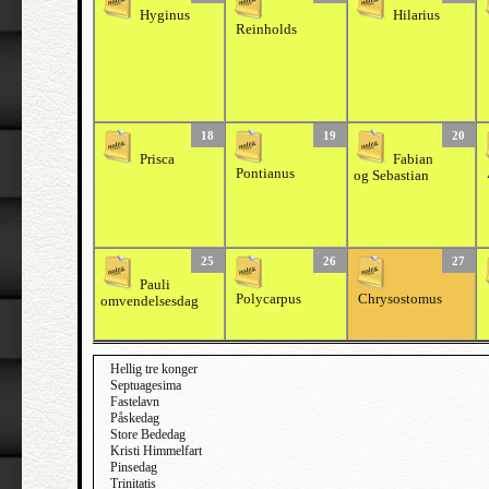
Hyginus
Hilarius
Reinholds
18
19
20
Prisca
Fabian
Pontianus
og Sebastian
25
26
27
Pauli
Polycarpus
Chrysostomus
omvendelsesdag
Hellig tre konger
Septuagesima
Fastelavn
Påskedag
Store Bededag
Kristi Himmelfart
Pinsedag
Trinitatis