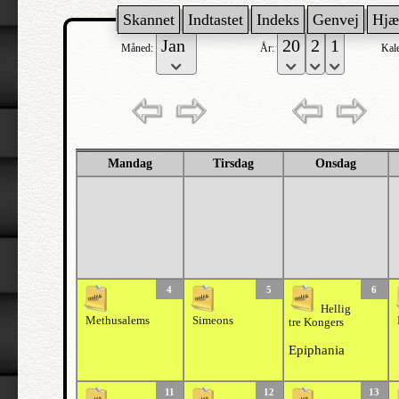
Skannet
Indtastet
Indeks
Genvej
Hjæ
Måned:
År:
Kal
Mandag
Tirsdag
Onsdag
4
5
6
Hellig
Methusalems
Simeons
tre Kongers
Epiphania
11
12
13