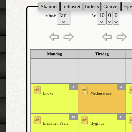
Skannet
Indtastet
Indeks
Genvej
Hjæ
Måned:
År:
Mandag
Tirsdag
3
4
Enoks
Methusalems
10
11
Eremitten Pauls
Hyginus