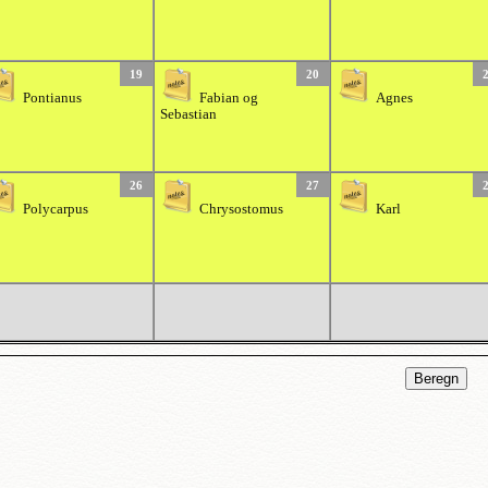
19
20
Pontianus
Fabian og
Agnes
Sebastian
26
27
Polycarpus
Chrysostomus
Karl
Beregn