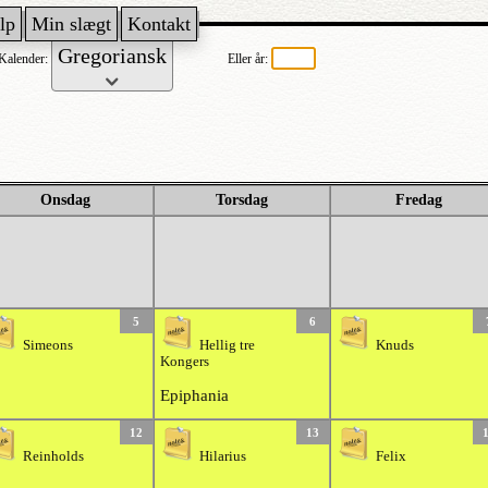
lp
Min slægt
Kontakt
Kalender:
Eller år:
Onsdag
Torsdag
Fredag
5
6
Simeons
Hellig tre
Knuds
Kongers
Epiphania
12
13
Reinholds
Hilarius
Felix