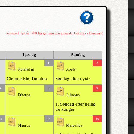
Advarsel: Før år 1700 brugte man den julianske kalender i Danmark!
Lørdag
Søndag
1
2
Nytårsdag
Abels
Circumcisio, Domino
Søndag efter nytår
7
8
9
Erhards
Julianus
1. Søndag efter hellig
tre konger
14
15
16
Maurus
Marcellus