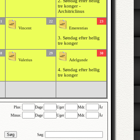
2. Søndag efter hellig
tre konger -
Architriclinus
21
22
23
Vincent
Emerentias
3. Søndag efter hellig
tre konger
28
29
30
Valerius
Adelgunde
4. Søndag efter hellig
tre konger
Plus:
Dage
Uger
Mdr.
År
Minus:
Dage
Uger
Mdr.
År
Søg
Søg: