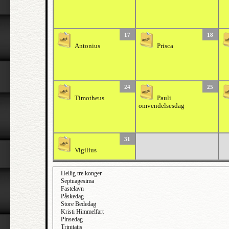
17
18
Antonius
Prisca
24
25
Timotheus
Pauli
omvendelsesdag
31
Vigilius
Hellig tre konger
Septuagesima
Fastelavn
Påskedag
Store Bededag
Kristi Himmelfart
Pinsedag
Trinitatis