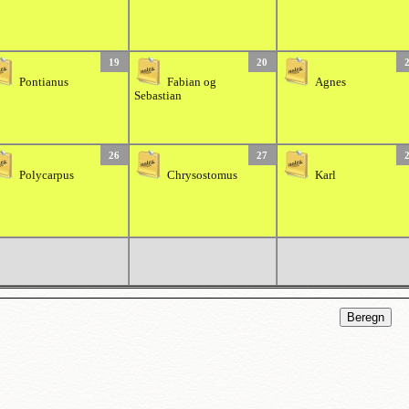
19
20
Pontianus
Fabian og
Agnes
Sebastian
26
27
Polycarpus
Chrysostomus
Karl
Beregn