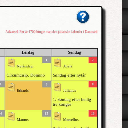
Advarsel: Før år 1700 brugte man den julianske kalender i Danmark!
Lørdag
Søndag
1
2
Nytårsdag
Abels
Circumcisio, Domino
Søndag efter nytår
7
8
9
Erhards
Julianus
1. Søndag efter hellig
tre konger
14
15
16
Maurus
Marcellus