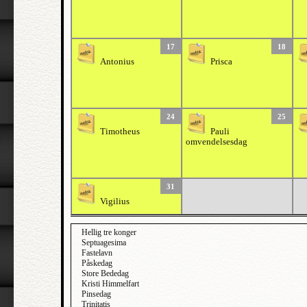
17
18
Antonius
Prisca
24
25
Timotheus
Pauli
omvendelsesdag
31
Vigilius
Hellig tre konger
Septuagesima
Fastelavn
Påskedag
Store Bededag
Kristi Himmelfart
Pinsedag
Trinitatis