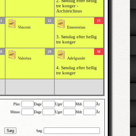
2. Søndag efter hellig
tre konger -
Architriclinus
21
22
23
Vincent
Emerentias
3. Søndag efter hellig
tre konger
28
29
30
Valerius
Adelgunde
4. Søndag efter hellig
tre konger
Plus:
Dage
Uger
Mdr.
År
Minus:
Dage
Uger
Mdr.
År
Søg
Søg: