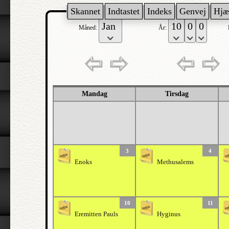
Skannet
Indtastet
Indeks
Genvej
Hjæ
Måned:
År:
Mandag
Tirsdag
3
4
Enoks
Methusalems
10
11
Eremitten Pauls
Hyginus