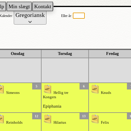
lp
Min slægt
Kontakt
Kalender:
Eller år:
Onsdag
Torsdag
Fredag
5
6
Simeons
Hellig tre
Knuds
Kongers
Epiphania
12
13
Reinholds
Hilarius
Felix