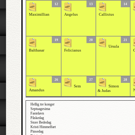
12
13
14
Maximillian
Angelus
Callixtus
19
20
21
Ursula
Balthasar
Felicianus
26
27
28
Sem
Simon
Amandus
N
& Judas
Hellig tre konger
Septuagesima
Fastelavn
Påskedag
Store Bededag
Kristi Himmelfart
Pinsedag