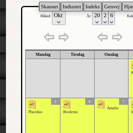
Skannet
Indtastet
Indeks
Genvej
Hjæ
Måned:
År:
Kal
Mandag
Tirsdag
Onsdag
5
6
7
Amalie
Placidus
Broderus