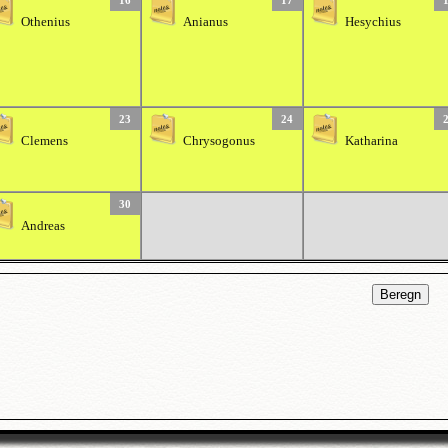
16
17
Othenius
Anianus
Hesychius
23
24
Clemens
Chrysogonus
Katharina
30
Andreas
Beregn