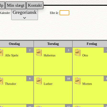
lp
Min slægt
Kontakt
Kalender:
Eller år:
Onsdag
Torsdag
Fredag
2
3
Alle Sjæle
Hubertus
Otto
9
10
Theodor
Luther
Morten