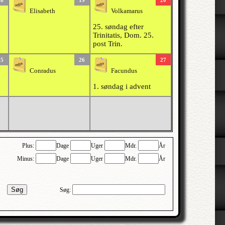
18
19
20
Elisabeth
Volkamarus
25. søndag efter
Trinitatis, Dom. 25.
post Trin.
25
26
27
Conradus
Facundus
1. søndag i advent
Plus:
Dage
Uger
Mdr.
År
Minus:
Dage
Uger
Mdr.
År
Søg
Søg: