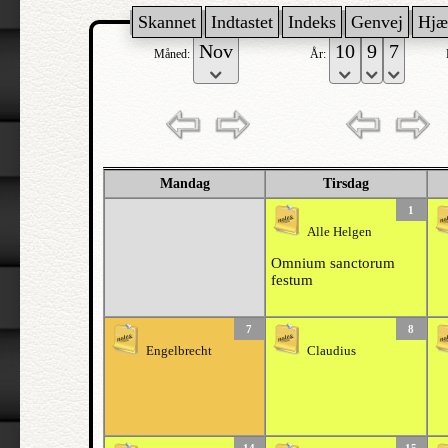
Skannet
Indtastet
Indeks
Genvej
Hjæ
Måned:
År:
Mandag
Tirsdag
1
Alle Helgen
Omnium sanctorum
festum
7
8
Engelbrecht
Claudius