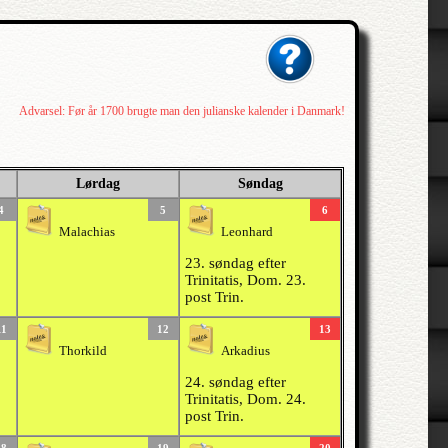
Advarsel: Før år 1700 brugte man den julianske kalender i Danmark!
Lørdag
Søndag
4
5
6
Malachias
Leonhard
23. søndag efter
Trinitatis, Dom. 23.
post Trin.
11
12
13
Thorkild
Arkadius
24. søndag efter
Trinitatis, Dom. 24.
post Trin.