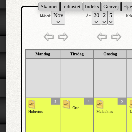
Skannet
Indtastet
Indeks
Genvej
Hjæ
Måned:
År:
Kal
Mandag
Tirsdag
Onsdag
3
4
5
Otto
Hubertus
Malachias
L