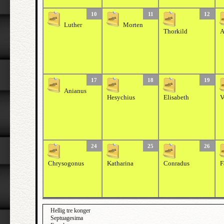
10
11
12
Luther
Morten
Thorkild
A
17
18
19
Anianus
Hesychius
Elisabeth
V
24
25
26
Chrysogonus
Katharina
Conradus
F
Hellig tre konger
Septuagesima