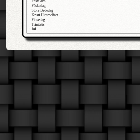
Fastelavn
Påskedag
Store Bededag
Kristi Himmelfart
Pinsedag
Trinitatis
Jul