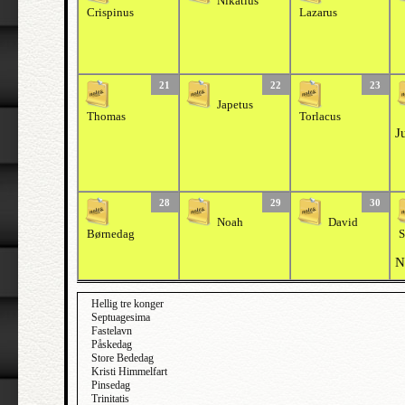
Nikatius
Crispinus
Lazarus
21
22
23
Japetus
Thomas
Torlacus
J
28
29
30
Noah
David
Børnedag
S
N
Hellig tre konger
Septuagesima
Fastelavn
Påskedag
Store Bededag
Kristi Himmelfart
Pinsedag
Trinitatis