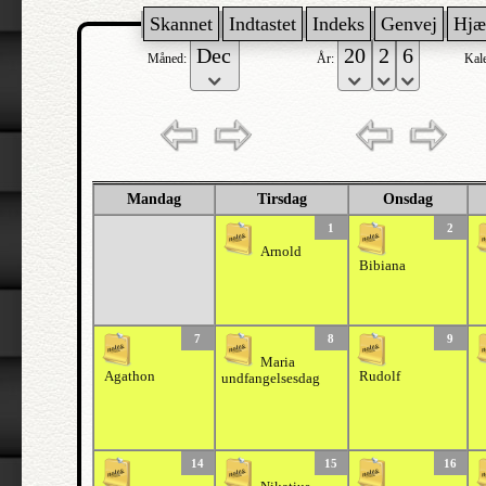
Skannet
Indtastet
Indeks
Genvej
Hjæ
Måned:
År:
Kal
Mandag
Tirsdag
Onsdag
1
2
Arnold
Bibiana
7
8
9
Maria
Agathon
Rudolf
undfangelsesdag
14
15
16