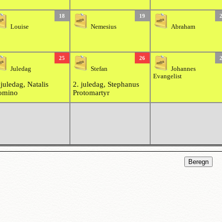
18
19
Louise
Nemesius
Abraham
25
26
Juledag
Stefan
Johannes
Evangelist
 juledag, Natalis
2. juledag, Stephanus
omino
Protomartyr
Beregn