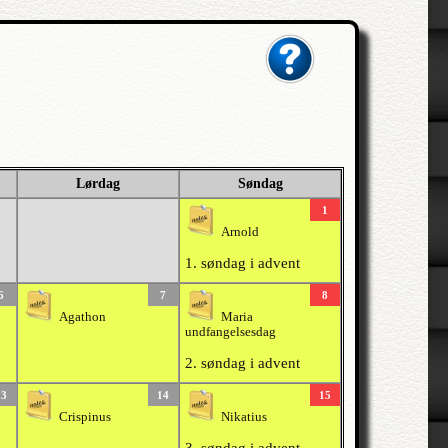
Lørdag
Søndag
1
Arnold
1. søndag i advent
6
7
8
Agathon
Maria
undfangelsesdag
2. søndag i advent
13
14
15
Crispinus
Nikatius