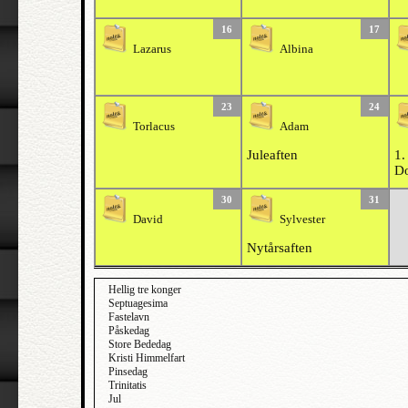
16
17
Lazarus
Albina
23
24
Torlacus
Adam
Juleaften
1.
D
30
31
David
Sylvester
Nytårsaften
Hellig tre konger
Septuagesima
Fastelavn
Påskedag
Store Bededag
Kristi Himmelfart
Pinsedag
Trinitatis
Jul