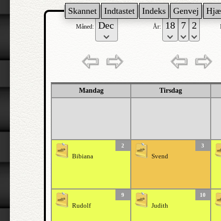
Skannet
Indtastet
Indeks
Genvej
Hjæ
Måned:
År:
Mandag
Tirsdag
2
3
Bibiana
Svend
9
10
Rudolf
Judith