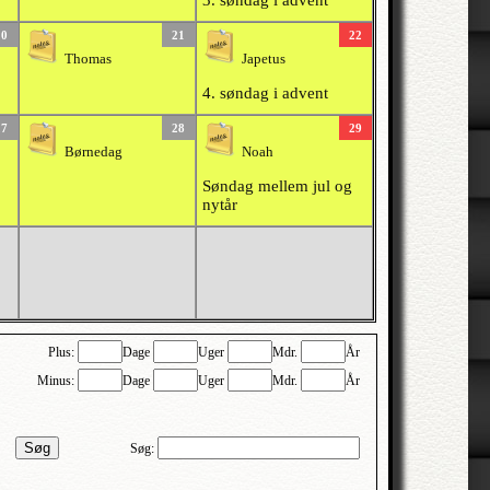
3. søndag i advent
20
21
22
Thomas
Japetus
4. søndag i advent
27
28
29
Børnedag
Noah
Søndag mellem jul og
nytår
Plus:
Dage
Uger
Mdr.
År
Minus:
Dage
Uger
Mdr.
År
Søg
Søg: