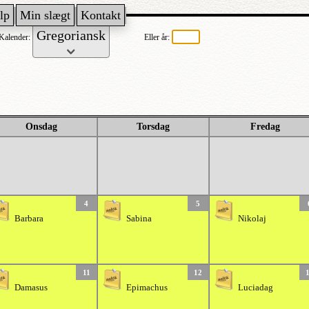
lp
Min slægt
Kontakt
Kalender:
Eller år:
Onsdag
Torsdag
Fredag
4
5
Barbara
Sabina
Nikolaj
11
12
Damasus
Epimachus
Luciadag