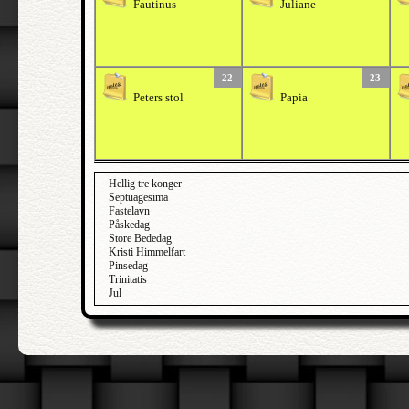
Fautinus
Juliane
22
23
Peters stol
Papia
Hellig tre konger
Septuagesima
Fastelavn
Påskedag
Store Bededag
Kristi Himmelfart
Pinsedag
Trinitatis
Jul