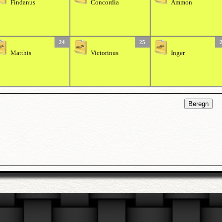
Findanus
Concordia
Ammon
24
25
Matthis
Victorinus
Inger
Beregn