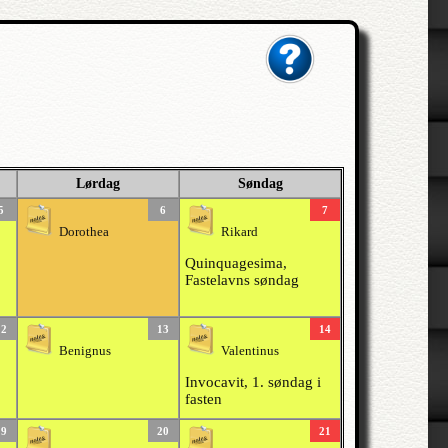
Lørdag
Søndag
5
6
7
Dorothea
Rikard
Quinquagesima,
Fastelavns søndag
12
13
14
Benignus
Valentinus
Invocavit, 1. søndag i
fasten
19
20
21