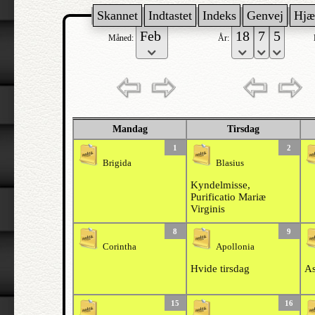
Skannet
Indtastet
Indeks
Genvej
Hjæ
Måned:
År:
Mandag
Tirsdag
1
2
Brigida
Blasius
Kyndelmisse,
Purificatio Mariæ
Virginis
8
9
Corintha
Apollonia
Hvide tirsdag
As
15
16