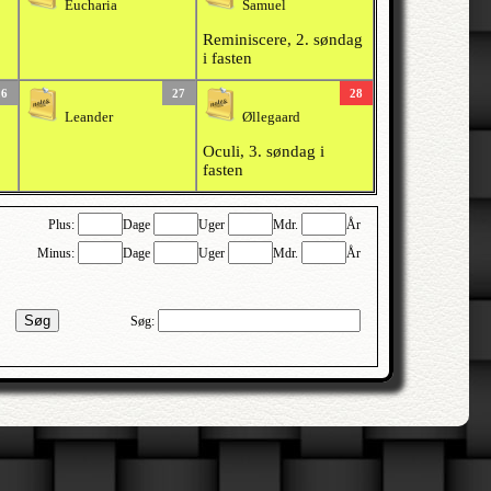
Eucharia
Samuel
Reminiscere, 2. søndag
i fasten
26
27
28
Leander
Øllegaard
Oculi, 3. søndag i
fasten
Plus:
Dage
Uger
Mdr.
År
Minus:
Dage
Uger
Mdr.
År
Søg
Søg: