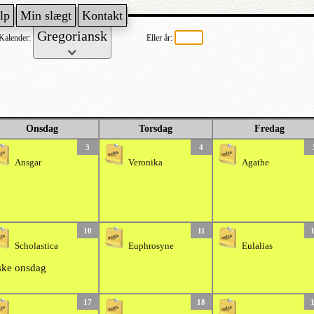
lp
Min slægt
Kontakt
Kalender:
Eller år:
Onsdag
Torsdag
Fredag
3
4
Ansgar
Veronika
Agathe
10
11
Scholastica
Euphrosyne
Eulalias
ke onsdag
17
18