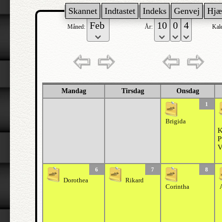
Skannet
Indtastet
Indeks
Genvej
Hjæ
Måned:
År:
Kal
Mandag
Tirsdag
Onsdag
1
Brigida
K
P
V
6
7
8
Dorothea
Rikard
Corintha