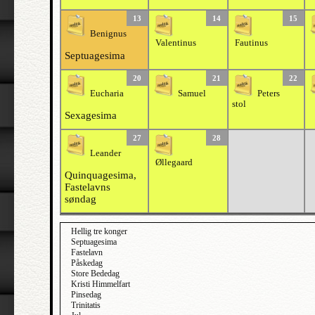
13
14
15
Benignus
Valentinus
Fautinus
Septuagesima
20
21
22
Eucharia
Samuel
Peters
stol
Sexagesima
27
28
Leander
Øllegaard
Quinquagesima,
Fastelavns
søndag
Hellig tre konger
Septuagesima
Fastelavn
Påskedag
Store Bededag
Kristi Himmelfart
Pinsedag
Trinitatis