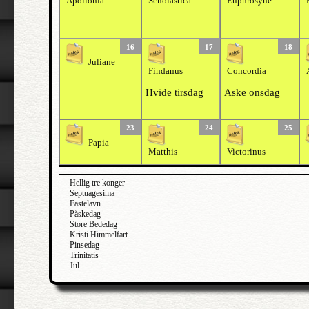
Apollonia
Scholastica
Euphrosyne
16
17
18
Juliane
Findanus
Concordia
Hvide tirsdag
Aske onsdag
23
24
25
Papia
Matthis
Victorinus
Hellig tre konger
Septuagesima
Fastelavn
Påskedag
Store Bededag
Kristi Himmelfart
Pinsedag
Trinitatis
Jul