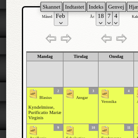
Skannet
Indtastet
Indeks
Genvej
Hjæ
Måned:
År:
Kal
Mandag
Tirsdag
Onsdag
2
3
4
Blasius
Ansgar
Veronika
Kyndelmisse,
Purificatio Mariæ
Virginis
9
10
11