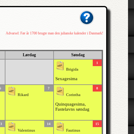
Advarsel: Før år 1700 brugte man den julianske kalender i Danmark!
Lørdag
Søndag
1
Brigida
Sexagesima
6
7
8
Rikard
Corintha
Quinquagesima,
Fastelavns søndag
13
14
15
Valentinus
Fautinus