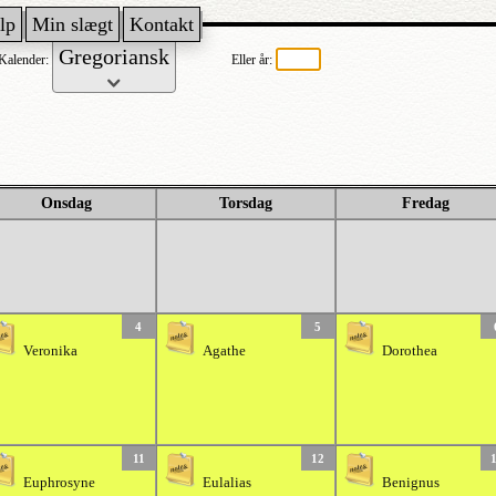
lp
Min slægt
Kontakt
Kalender:
Eller år:
Onsdag
Torsdag
Fredag
4
5
Veronika
Agathe
Dorothea
11
12
Euphrosyne
Eulalias
Benignus