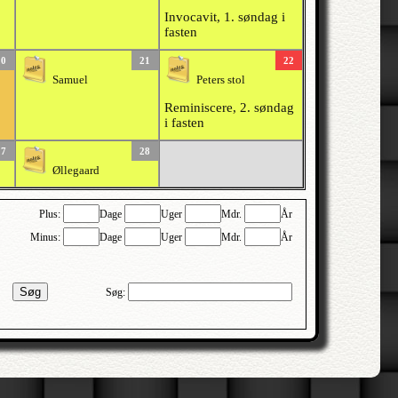
Invocavit, 1. søndag i
fasten
20
21
22
Samuel
Peters stol
Reminiscere, 2. søndag
i fasten
27
28
Øllegaard
Plus:
Dage
Uger
Mdr.
År
Minus:
Dage
Uger
Mdr.
År
Søg
Søg: