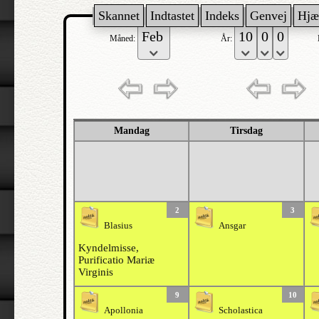
Skannet
Indtastet
Indeks
Genvej
Hjæ
Måned:
År:
Mandag
Tirsdag
2
3
Blasius
Ansgar
Kyndelmisse,
Purificatio Mariæ
Virginis
9
10
Apollonia
Scholastica