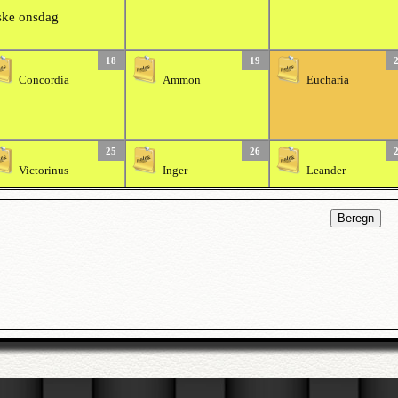
ke onsdag
18
19
Concordia
Ammon
Eucharia
25
26
Victorinus
Inger
Leander
Beregn