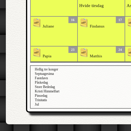
Hvide tirsdag
As
16
17
Juliane
Findanus
23
24
Papia
Matthis
Hellig tre konger
Septuagesima
Fastelavn
Påskedag
Store Bededag
Kristi Himmelfart
Pinsedag
Trinitatis
Jul