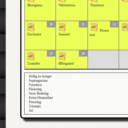
Benignus
Valentinus
Fautinus
20
21
22
Peters
Eucharia
Samuel
stol
27
28
Leander
Øllegaard
Hellig tre konger
Septuagesima
Fastelavn
Påskedag
Store Bededag
Kristi Himmelfart
Pinsedag
Trinitatis
Jul