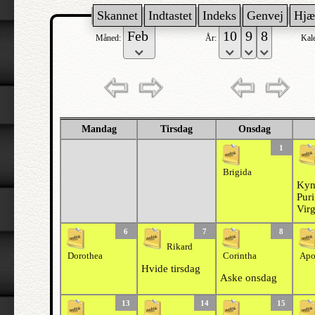
Skannet
Indtastet
Indeks
Genvej
Hjæ
Måned:
År:
Kal
Mandag
Tirsdag
Onsdag
1
Brigida
Kyn
Puri
Virg
6
7
8
Rikard
Dorothea
Corintha
Apo
Hvide tirsdag
Aske onsdag
13
14
15