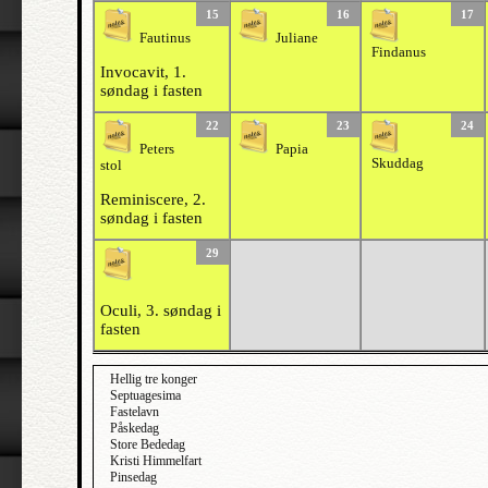
15
16
17
Fautinus
Juliane
Findanus
Invocavit, 1.
søndag i fasten
22
23
24
Peters
Papia
Skuddag
stol
Reminiscere, 2.
søndag i fasten
29
Oculi, 3. søndag i
fasten
Hellig tre konger
Septuagesima
Fastelavn
Påskedag
Store Bededag
Kristi Himmelfart
Pinsedag