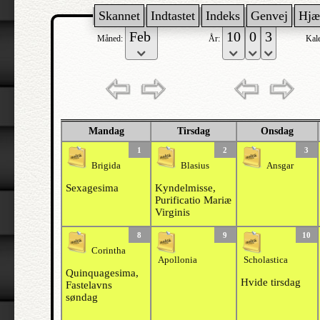
Skannet
Indtastet
Indeks
Genvej
Hjæ
Måned:
År:
Kal
Mandag
Tirsdag
Onsdag
1
2
3
Brigida
Blasius
Ansgar
Sexagesima
Kyndelmisse,
Purificatio Mariæ
Virginis
8
9
10
Corintha
Apollonia
Scholastica
Quinquagesima,
Hvide tirsdag
Fastelavns
søndag