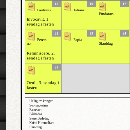
15
16
17
Fautinus
Juliane
Findanus
Invocavit, 1.
søndag i fasten
22
23
24
Peters
Papia
Skuddag
stol
Reminiscere, 2.
søndag i fasten
29
Oculi, 3. søndag i
fasten
Hellig tre konger
Septuagesima
Fastelavn
Påskedag
Store Bededag
Kristi Himmelfart
Pinsedag