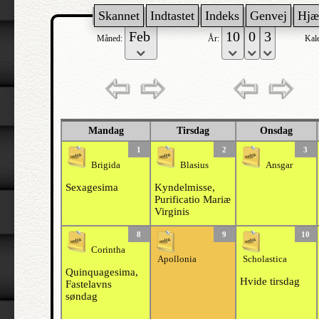
Skannet
Indtastet
Indeks
Genvej
Hjæ
Måned:
År:
Kal
Mandag
Tirsdag
Onsdag
1
2
3
Brigida
Blasius
Ansgar
Sexagesima
Kyndelmisse,
Purificatio Mariæ
Virginis
8
9
10
Corintha
Apollonia
Scholastica
Quinquagesima,
Hvide tirsdag
Fastelavns
søndag